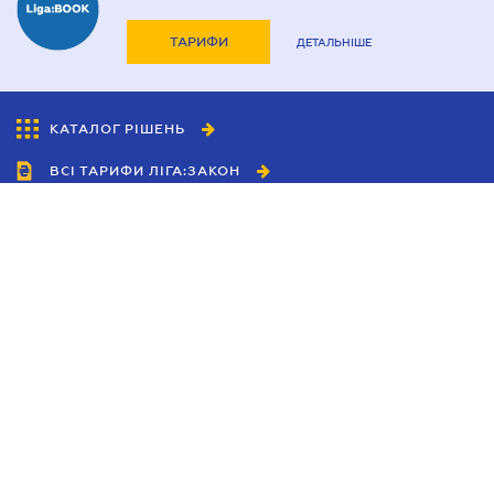
ТАРИФИ
ДЕТАЛЬНІШЕ
КАТАЛОГ РІШЕНЬ
ВСІ ТАРИФИ ЛІГА:ЗАКОН
Співробітництво
Агенти
Дилери
Політика конфіденційності
Умови використання сайту
Реклама
Блог
Новини компанії