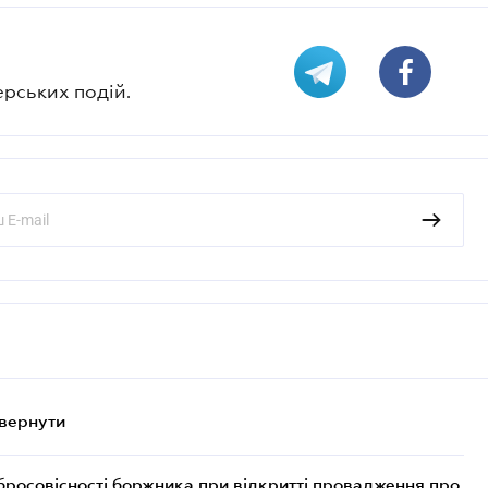
ерських подій.
овернути
бросовісності боржника при відкритті провадження про