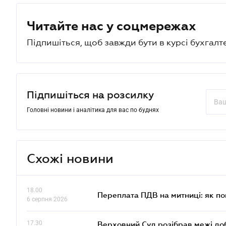
Читайте нас у соцмережах
Підпишіться, щоб завжди бути в курсі бухгалт
Підпишіться на розсилку
Головні новини і аналітика для вас по буднях
Схожі новини
18.00
Переплата ПДВ на митниці: як п
6 серпня 2026
17.30
Верховний Суд розібрав межі до