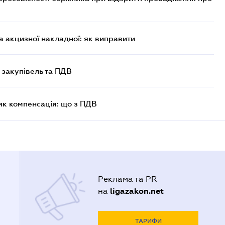
 акцизної накладної: як виправити
 закупівель та ПДВ
як компенсація: що з ПДВ
Реклама та PR
ligazakon.net
на
ТАРИФИ