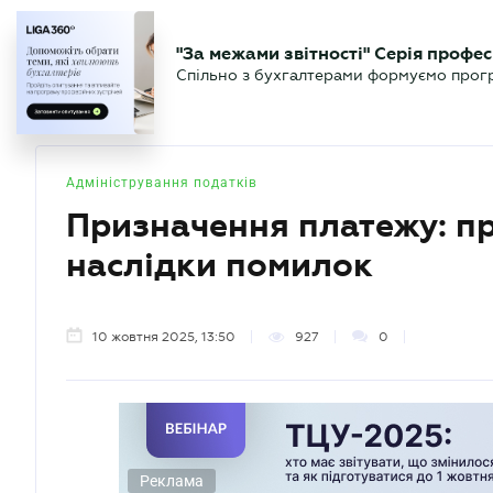
БІЗНЕСУ
ЮРИСТУ
БУ
"За межами звітності" Серія профес
БУХГАЛТЕР
Новини
Аналітика
Календа
Спільно з бухгалтерами формуємо програ
.UA
Адміністрування податків
Призначення платежу: п
наслідки помилок
10 жовтня 2025, 13:50
927
0
Реклама