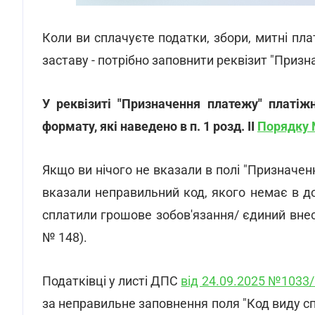
Коли ви сплачуєте податки, збори, митні пла
заставу - потрібно заповнити реквізит "Призна
У реквізиті "Призначення платежу" платіжн
формату, які наведено в п. 1 розд. II
Порядку 
Якщо ви нічого не вказали в полі "Призначен
вказали неправильний код, якого немає в д
сплатили грошове зобов'язання/ єдиний внесо
№ 148).
Податківці у листі ДПС
від 24.09.2025 №1033/
за неправильне заповнення поля "Код виду сп