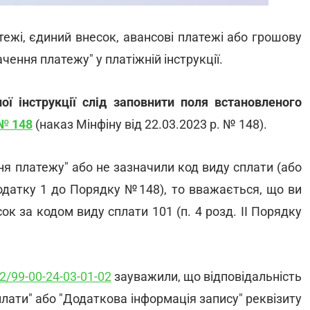
тежі, єдиний внесок, авансові платежі або грошову
чення платежу" у платіжній інструкції.
ої інструкції слід заповнити поля встановленого
№ 148
(наказ Мінфіну від 22.03.2023 р. № 148).
ня платежу" або не зазначили код виду сплати (або
одатку 1 до Порядку №148), то вважається, що ви
к за кодом виду сплати 101 (п. 4 розд. II Порядку
2/99-00-24-03-01-02
зауважили, що відповідальність
лати" або "Додаткова інформація запису" реквізиту