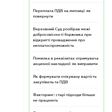
Переплата ПДВ на митниці: як
повернути
Верховний Суд розібрав межі
добросовісності боржника при
відкритті провадження про
неплатоспроможність
Помилка в реквізитах отримувача
акцизної накладної: як виправити
Як формувати очікувану вартість
закупівель та ПДВ
Факторинг: старі підходи більше
не працюють