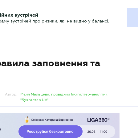
ХГАЛТЕРУ
ійних зустрічей
р
Актуально
му зустрічей про ризики, які не видно у балансі.
равила заповнення та
Автор:
Майя Мальцева, провідний бухгалтер-аналітик
"Бухгалтер.UA"