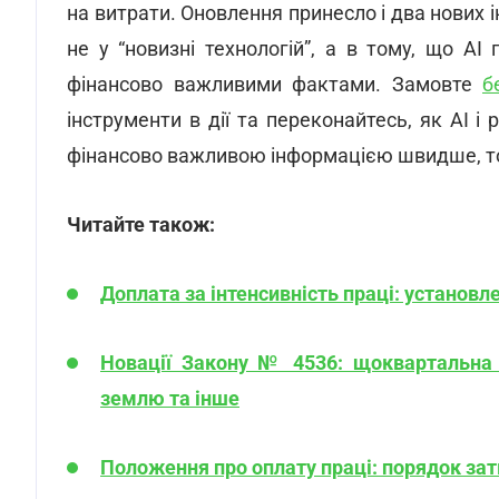
на витрати. Оновлення принесло і два нових і
не у “новизні технологій”, а в тому, що AI
фінансово важливими фактами. Замовте
б
інструменти в дії та переконайтесь, як AI
фінансово важливою інформацією швидше, точ
Читайте також:
Доплата за інтенсивність праці: установл
Новації Закону № 4536: щоквартальна з
землю та інше
Положення про оплату праці: порядок за