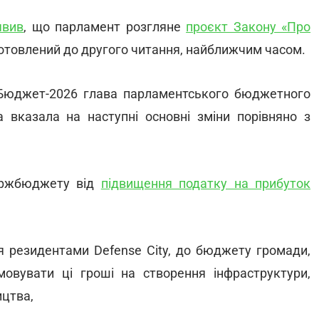
явив
, що парламент розгляне
проєкт Закону «Про
готовлений до другого читання, найближчим часом.
юджет-2026 глава парламентського бюджетного
а вказала на наступні основні зміни порівняно з
ержбюджету від
підвищення податку на прибуток
,
 резидентами Defense City, до бюджету громади,
мовувати ці гроші на створення інфраструктури,
ицтва,