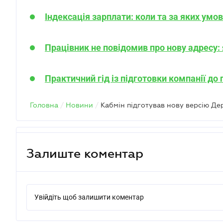
Індексація зарплати: коли та за яких умо
Працівник не повідомив про нову адресу: 
Практичний гід із підготовки компанії до
Головна
/
Новини
/
Кабмін підготував нову версію Д
Залиште коментар
Увійдіть щоб залишити коментар