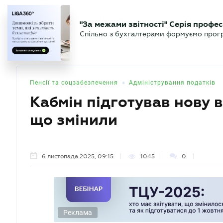
БІЗНЕСУ
ЮРИСТУ
БУ
"За межами звітності" Серія профес
БУХГАЛТЕР
Новини
Аналітика
Календа
Спільно з бухгалтерами формуємо програ
.UA
•
Пенсії та соцзабезпечення
Адміністрування податків
Кабмін підготував нову
що змінили
6 листопада 2025, 09:15
1045
0
Реклама