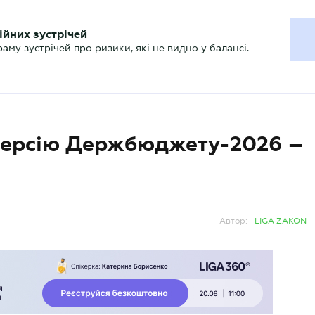
ХГАЛТЕРУ
ійних зустрічей
р
Актуально
му зустрічей про ризики, які не видно у балансі.
 версію Держбюджету-2026 –
Автор:
LIGA ZAKON