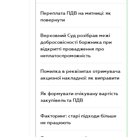
Переплата ПДВ на митниці: як
повернути
Верховний Суд розібрав межі
добросовісності боржника при
відкритті провадження про
неплатоспроможність
Помилка в реквізитах отримувача
акцизної накладної: як виправити
Як формувати очікувану вартість
закупівель та ПДВ
Факторинг: старі підходи більше
не працюють