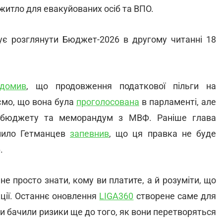
итло для евакуйованих осіб та ВПО.
нує розглянути Бюджет-2026 в другому читанні 18
ідомив
, що продовження податкової пільги на
ємо, що вона була
проголосована
в парламенті, але
 бюджету та меморандум з МВФ. Раніше глава
анило Гетманцев
запевнив
, що ця правка не буде
.
не просто знати, кому ви платите, а й розуміти, що
ції. Останнє оновлення
LIGA360
створене саме для
ри бачили ризики ще до того, як вони перетворяться