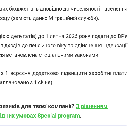
вих бюджетів, відповідно до чисельності населення
цу (замість даних Міграційної служби),
ією депутатів) до 1 липня 2026 року подати до ВРУ
дходів до пенсійного віку та здійснення індексації
сія встановлена спеціальними законами,
з 1 вересня додатково підвищити заробітні плати
аплановано з 1 січня).
изиків для твоєї компанії?
З рішенням
ідних умовах Special program
.