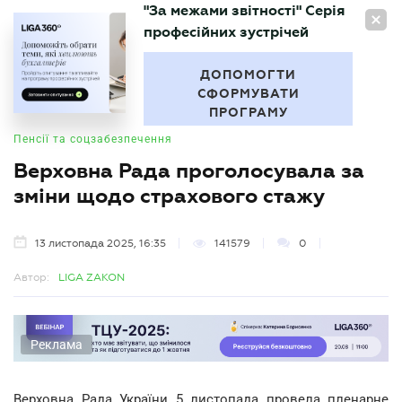
"За межами звітності" Серія
UA
професійних зустрічей
БУХГАЛТЕР
.UA
ДОПОМОГТИ
СФОРМУВАТИ
ПРОГРАМУ
Пенсії та соцзабезпечення
Верховна Рада проголосувала за
зміни щодо страхового стажу
13 листопада 2025, 16:35
141579
0
Автор:
LIGA ZAKON
Реклама
Верховна Рада України 5 листопада провела пленарне