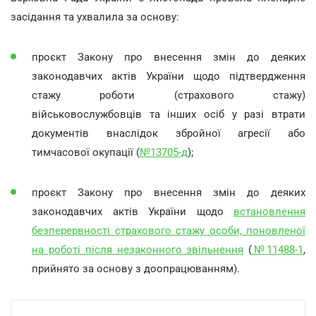
засідання та ухвалила за основу:
проєкт Закону про внесення змін до деяких
законодавчих актів України щодо підтвердження
стажу роботи (страхового стажу)
військовослужбовців та інших осіб у разі втрати
документів внаслідок збройної агресії або
тимчасової окупації (
№13705-д
);
проєкт Закону про внесення змін до деяких
законодавчих актів України щодо
встановлення
безперервності страхового стажу особи, поновленої
на роботі після незаконного звільнення
(
№11488-1
,
прийнято за основу з доопрацюванням).