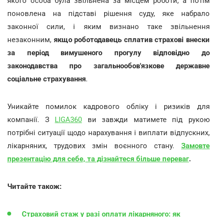
якого особа була звільнена за місцем роботи, а потім
поновлена на підставі рішення суду, яке набрало
законної сили, і яким визнано таке звільнення
незаконним,
якщо роботодавець сплатив страхові внески
за період вимушеного прогулу відповідно до
законодавства про загальнообов'язкове державне
соціальне страхування
.
Уникайте помилок кадрового обліку і ризиків для
компанії. З
LIGA360
ви завжди матимете під рукою
потрібні ситуації щодо нарахування і виплати відпускних,
лікарняних, трудових змін воєнного стану.
Замовте
презентацію для себе, та дізнайтеся більше переваг
.
Читайте також:
Страховий стаж у разі оплати лікарняного: як