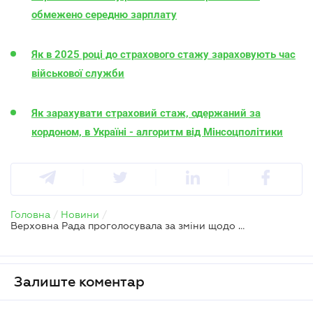
обмежено середню зарплату
Як в 2025 році до страхового стажу зараховують час
військової служби
Як зарахувати страховий стаж, одержаний за
кордоном, в Україні - алгоритм від Мінсоцполітики
Головна
/
Новини
/
Верховна Рада проголосувала за зміни щодо страхового стажу
Залиште коментар