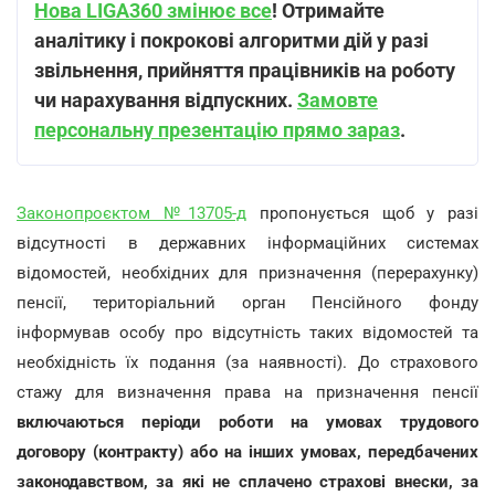
Нова LIGA360 змінює все
!
Отримайте
аналітику і покрокові алгоритми дій у разі
звільнення, прийняття працівників на роботу
чи нарахування відпускних.
Замовте
персональну презентацію прямо зараз
.
Законопроєктом №13705-д
пропонується щоб у разі
відсутності в державних інформаційних системах
відомостей, необхідних для призначення (перерахунку)
пенсії, територіальний орган Пенсійного фонду
інформував особу про відсутність таких відомостей та
необхідність їх подання (за наявності). До страхового
стажу для визначення права на призначення пенсії
включаються періоди роботи на умовах трудового
договору (контракту) або на інших умовах, передбачених
законодавством, за які не сплачено страхові внески, за