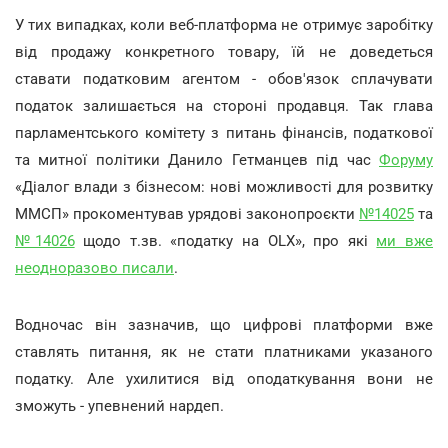
У тих випадках, коли веб-платформа не отримує заробітку
від продажу конкретного товару, їй не доведеться
ставати податковим агентом - обов'язок сплачувати
податок залишається на стороні продавця. Так глава
парламентського комітету з питань фінансів, податкової
та митної політики Данило Гетманцев під час
Форуму
«Діалог влади з бізнесом: нові можливості для розвитку
ММСП» прокоментував урядові законопроєкти
№14025
та
№14026
щодо т.зв. «податку на OLX», про які
ми вже
неодноразово писали
.
Водночас він зазначив, що цифрові платформи вже
ставлять питання, як не стати платниками указаного
податку. Але ухилитися від оподаткування вони не
зможуть - упевнений нардеп.