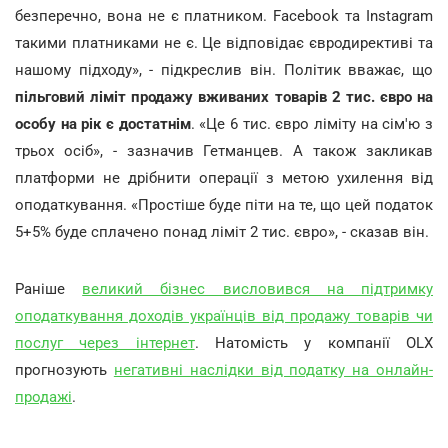
безперечно, вона не є платником. Facebook та Instagram
такими платниками не є. Це відповідає євродирективі та
нашому підходу», - підкреслив він. Політик вважає, що
пільговий ліміт продажу вживаних товарів 2 тис. євро на
особу на рік є достатнім
. «Це 6 тис. євро ліміту на сім'ю з
трьох осіб», - зазначив Гетманцев. А також закликав
платформи не дрібнити операції з метою ухилення від
оподаткування. «Простіше буде піти на те, що цей податок
5+5% буде сплачено понад ліміт 2 тис. євро», - сказав він.
Раніше
великий бізнес висловився на підтримку
оподаткування доходів українців від продажу товарів чи
послуг через інтернет
. Натомість у компанії OLX
прогнозують
негативні наслідки від податку на онлайн-
продажі
.