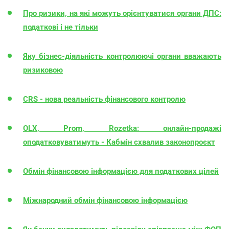
Про ризики, на які можуть орієнтуватися органи ДПС:
податкові і не тільки
Яку бізнес-діяльність контролюючі органи вважають
ризиковою
CRS - нова реальність фінансового контролю
OLX, Prom, Rozetka: онлайн-продажі
оподатковуватимуть - Кабмін схвалив законопроєкт
Обмін фінансовою інформацією для податкових цілей
Міжнародний обмін фінансовою інформацією