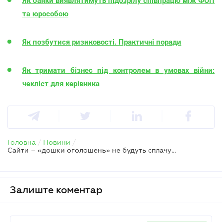
Як банки виявлятимуть підозрілу співпрацю між ФОП
та юрособою
Як позбутися ризиковості. Практичні поради
Як тримати бізнес під контролем в умовах війни:
чекліст для керівника
Головна
/
Новини
/
Сайти – «дошки оголошень» не будуть сплачувати «податок на OLX» – Гетманцев
Залиште коментар