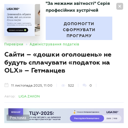
"За межами звітності" Серія
UA
професійних зустрічей
БУХГАЛТЕР
.UA
ДОПОМОГТИ
СФОРМУВАТИ
ПРОГРАМУ
•
Перевірки
Адміністрування податків
Сайти – «дошки оголошень» не
будуть сплачувати «податок на
OLX» – Гетманцев
11 листопада 2025, 11:00
522
0
Автор:
LIGA ZAKON
Реклама