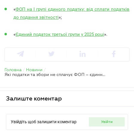
«
ФОП на І групі єдиного податку: від сплати податків
до подання звітності
»;
«
Єдиний податок третьої групи у 2025 році
».
Головна
/
Новини
/
Які податки та збори не сплачує ФОП – єдинник
Залиште коментар
Увійдіть щоб залишити коментар
увійти