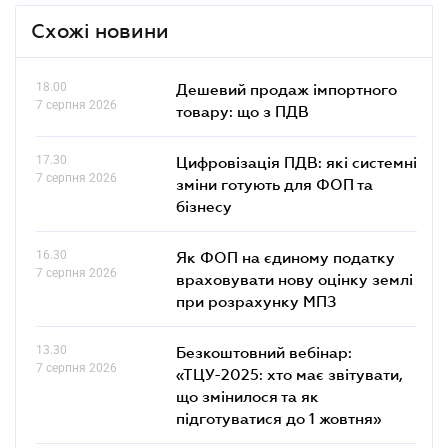
Схожі новини
18.00
Дешевий продаж імпортного
7 серпня 2026
товару: що з ПДВ
17.30
Цифровізація ПДВ: які системні
7 серпня 2026
зміни готують для ФОП та
бізнесу
16.30
Як ФОП на єдиному податку
7 серпня 2026
враховувати нову оцінку землі
при розрахунку МПЗ
13.30
Безкоштовний вебінар:
7 серпня 2026
«ТЦУ-2025: хто має звітувати,
що змінилося та як
підготуватися до 1 жовтня»