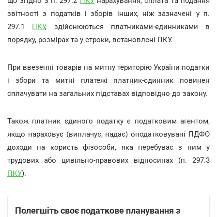
що згідно з п. 297.2
ПКУ
нарахування, сплата та подання
звітності з податків і зборів інших, ніж зазначені у п.
297.1
ПКУ
, здійснюються платниками-єдинниками в
порядку, розмірах та у строки, встановлені ПКУ.
При ввезенні товарів на митну територію України податки
і збори та митні платежі платник-єдинник повинен
сплачувати на загальних підставах відповідно до закону.
Також платник єдиного податку є податковим агентом,
якщо нараховує (виплачує, надає) оподатковувані ПДФО
доходи на користь фізособи, яка перебуває з ним у
трудових або цивільно-правових відносинах (п. 297.3
ПКУ
).
Полегшіть своє податкове планування з