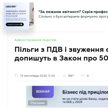
БІЗНЕСУ
ЮРИСТУ
БУ
"За межами звітності" Серія профес
БУХГАЛТЕР
Новини
Аналітика
Календа
Спільно з бухгалтерами формуємо програ
.UA
Адміністрування податків
Пільги з ПДВ і звуження
допишуть в Закон про 5
13 листопада 2025, 11:20
887
0
Реклама