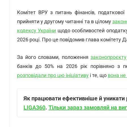
Комітет ВРУ з питань фінансів, податкової
прийняти у другому читанні та в цілому
закон
кодексу України
щодо особливостей оподатку
2026 році. Про це повідомив глава комітету 
За його словами, положення
законопроєкту
банків до 50% на 2026 рік порівняно з 
розповідали про цю ініціативу
і те, що
вона не
Як працювати ефективніше й уникати р
LIGA360
.
Тільки зараз замовляй на виг