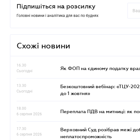
Підпишіться на розсилку
Головні новини і аналітика для вас по буднях
Схожі новини
16.30
Як ФОП на єдиному податку врах
Сьогодні
13.30
Безкоштовний вебінар: «ТЦУ-2025:
Сьогодні
до 1 жовтня»
18.00
Переплата ПДВ на митниці: як п
6 серпня 2026
17.30
Верховний Суд розібрав межі до
6 серпня 2026
неплатоспроможність