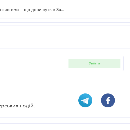
Пільги з ПДВ і звуження спрощеної системи – що допишуть в Закон про 50% податку на прибуток
увійти
ерських подій.