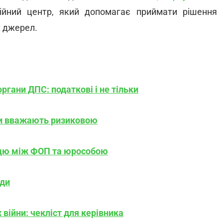
йний центр, який допомагає приймати рішення
х джерел.
ргани ДПС: податкові і не тільки
ни вважають ризиковою
рацю між ФОП та юрособою
ади
 війни: чекліст для керівника