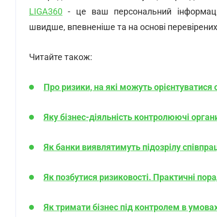
LIGA360
- це ваш персональний інформаці
швидше, впевненіше та на основі перевірени
Читайте також:
Про ризики, на які можуть орієнтуватися о
Яку бізнес-діяльність контролюючі орга
Як банки виявлятимуть підозрілу співп
Як позбутися ризиковості. Практичні пор
Як тримати бізнес під контролем в умовах