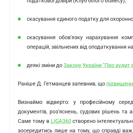
податкової довіри (Клуб білого бізнесу);
скасування єдиного податку для охоронної
скасування обов'язку нарахування ком
операцій, звільнених від оподаткування на 
деякі зміни до
Закону України "Про аудит ф
Раніше Д. Гетманцев запевнив, що
підвищення
Визнаймо відверто: у професійному сере
документів, роз'яснень, судових рішень та а
Саме тому в
LIGA360
створено інтелектуальн
зосередитись лише на тому, що справді важл