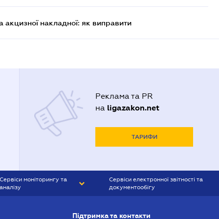
 акцизної накладної: як виправити
Реклама та PR
ligazakon.net
на
ТАРИФИ
Сервіси моніторингу та
Сервіси електронної звітності та
аналізу
документообігу
CONTR AGENT
Liga:REPORT
Підтримка та контакти