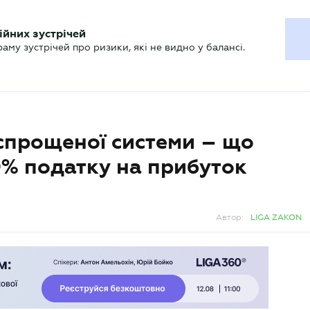
ХГАЛТЕРУ
ійних зустрічей
р
Актуально
му зустрічей про ризики, які не видно у балансі.
 спрощеної системи – що
0% податку на прибуток
Автор:
LIGA ZAKON