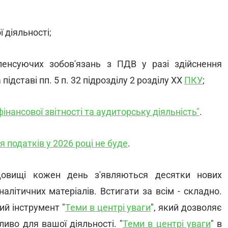
 діяльності;
пенсуючих зобов'язань з ПДВ у разі здійснення
підставі пп. 5 п. 32 підрозділу 2 розділу ХХ
ПКУ
;
інансової звітності та аудиторську діяльність"
.
 податків у 2026 році не буде
.
довищі кожен день з'являються десятки нових
налітичних матеріалів. Встигати за всім - складно.
ий інструмент "
Теми в центрі уваги
", який дозволяє
иво для вашої діяльності. "
Теми в центрі уваги
" в