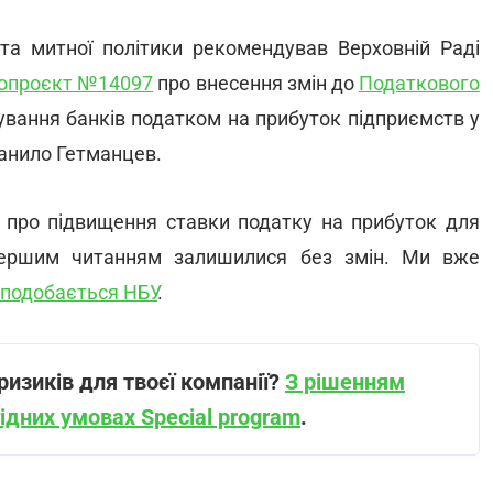
 та митної політики рекомендував Верховній Раді
опроєкт №14097
про внесення змін до
Податкового
вання банків податком на прибуток підприємств у
Данило Гетманцев.
про підвищення ставки податку на прибуток для
першим читанням залишилися без змін. Ми вже
 подобається НБУ
.
изиків для твоєї компанії?
З рішенням
ідних умовах Special program
.