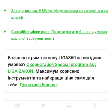
Заходи впливу НБУ: як фінустановам не натрапити на
штраф
Санкційне мінне поле. Як не втратити бізнес в умовах
шаленої турбулентності
Бажаєш отримати нову LIGA360 на вигідних
умовах?
Скористайся Special program від
LIGA ZAKON
. Максимум корисних
інструментів та найкраща ціна саме для
тебе.
Дізнатися більше
.