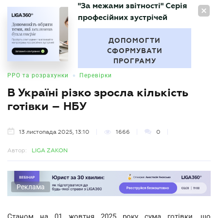
"За межами звітності" Серія
UA
професійних зустрічей
БУХГАЛТЕР
.UA
ДОПОМОГТИ
СФОРМУВАТИ
ПРОГРАМУ
•
РРО та розрахунки
Перевірки
В Україні різко зросла кількість
готівки – НБУ
13 листопада 2025, 13:10
1666
0
Автор:
LIGA ZAKON
Реклама
Станом на 01 жовтня 2025 року сума готівки, що