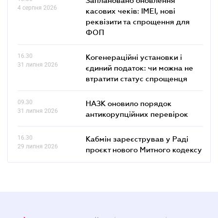
4 серпня 2026
касових чеків: IMEI, нові
реквізити та спрощення для
ФОП
16.30
Когенераційні установки і
31 липня 2026
єдиний податок: чи можна не
втратити статус спрощенця
09.30
НАЗК оновило порядок
31 липня 2026
антикорупційних перевірок
16.30
Кабмін зареєстрував у Раді
29 липня 2026
проєкт нового Митного кодексу