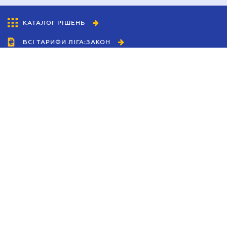
КАТАЛОГ РІШЕНЬ
ВСІ ТАРИФИ ЛІГА:ЗАКОН
Співробітництво
Агенти
Дилери
Політика конфіденційності
Умови використання сайту
Реклама
Блог
Новини компанії
Керівництва
Каталоги компаній