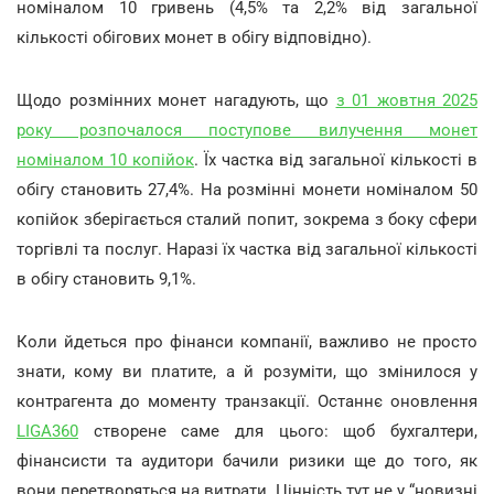
номіналом 10 гривень (4,5% та 2,2% від загальної
кількості обігових монет в обігу відповідно).
Щодо розмінних монет нагадують, що
з 01 жовтня 2025
року розпочалося поступове вилучення монет
номіналом 10 копійок
. Їх частка від загальної кількості в
обігу становить 27,4%. На розмінні монети номіналом 50
копійок зберігається сталий попит, зокрема з боку сфери
торгівлі та послуг. Наразі їх частка від загальної кількості
в обігу становить 9,1%.
Коли йдеться про фінанси компанії, важливо не просто
знати, кому ви платите, а й розуміти, що змінилося у
контрагента до моменту транзакції. Останнє оновлення
LIGA360
створене саме для цього: щоб бухгалтери,
фінансисти та аудитори бачили ризики ще до того, як
вони перетворяться на витрати. Цінність тут не у “новизні