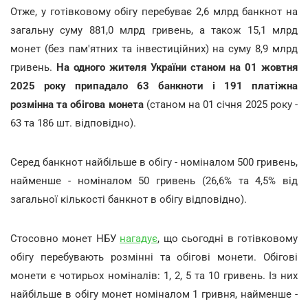
Отже, у готівковому обігу перебуває 2,6 млрд банкнот на
загальну суму 881,0 млрд гривень, а також 15,1 млрд
монет (без пам'ятних та інвестиційних) на суму 8,9 млрд
гривень.
На одного жителя України станом на 01 жовтня
2025 року припадало 63 банкноти і 191 платіжна
розмінна та обігова монета
(станом на 01 січня 2025 року -
63 та 186 шт. відповідно).
Серед банкнот найбільше в обігу - номіналом 500 гривень,
найменше - номіналом 50 гривень (26,6% та 4,5% від
загальної кількості банкнот в обігу відповідно).
Стосовно монет НБУ
нагадує
, що сьогодні в готівковому
обігу перебувають розмінні та обігові монети. Обігові
монети є чотирьох номіналів: 1, 2, 5 та 10 гривень. Із них
найбільше в обігу монет номіналом 1 гривня, найменше -