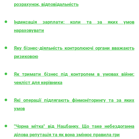
розрахунок, відповідальність
Індексація зарплати: коли та за яких умов
нараховувати
Яку бізнес-діяльність контролюючі органи вважають
ризиковою
Як тримати бізнес під контролем в умовах війни:
чекліст для керівника
Які операції підлягають фінмоніторингу та за яких
умов
"Чорна мітка" від Нацбанку. Що таке небездоганна
ділова репутація та як вона змінює правила гри