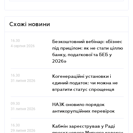
Схожі новини
16.30
Безкоштовний вебінар: «Бізнес
4 серпня 2026
під прицілом: як не стати ціллю
банку, податкової та БЕБ у
2026»
16.30
Когенераційні установки і
31 липня 2026
єдиний податок: чи можна не
втратити статус спрощенця
09.30
НАЗК оновило порядок
31 липня 2026
антикорупційних перевірок
16.30
Кабмін зареєстрував у Раді
29 липня 2026
проєкт нового Митного кодексу