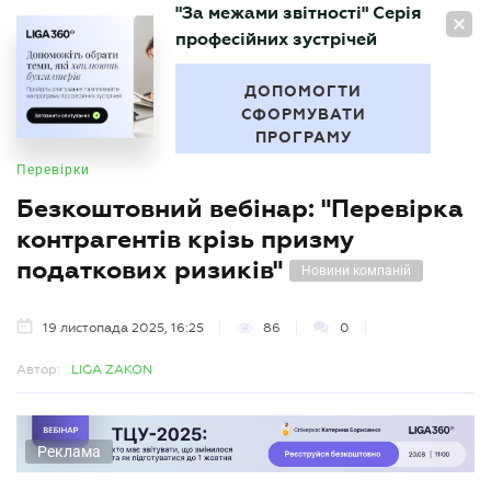
"За межами звітності" Серія
UA
професійних зустрічей
БУХГАЛТЕР
.UA
ДОПОМОГТИ
СФОРМУВАТИ
ПРОГРАМУ
Перевірки
Безкоштовний вебінар: "Перевірка
контрагентів крізь призму
податкових ризиків"
Новини компаній
19 листопада 2025, 16:25
86
0
Автор:
LIGA ZAKON
Реклама