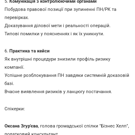
5.
Комунікація з контролюючими органами
Побудова правової позиції при зупиненні ПН/РК та
перевірках.
Доказування ділової мети і реальності операцій.
Типові помилки у поясненнях і як їх уникнути.
6.
Практика та кейси
Як внутрішні процедури знизили профіль ризику
компанії.
Успішне розблокування ПН завдяки системній доказовій
базі.
Вчасне виявлення ризиків у ланцюгу постачання.
Спікерки:
Оксана Згур'єва
,
голова громадської спілки "Бізнес Хелп",
податковий консультант.