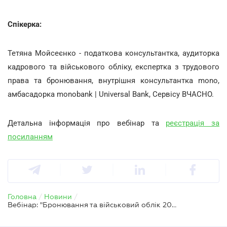
Спікерка:
Тетяна Мойсеєнко - податкова консультантка, аудиторка
кадрового та військового обліку, експертка з трудового
права та бронювання, внутрішня консультантка mono,
амбасадорка monobank | Universal Bank, Сервісу ВЧАСНО.
Детальна інформація про вебінар та
реєстрація за
посиланням
Головна
/
Новини
/
Вебінар: "Бронювання та військовий облік 2026: нові критерії, критичність, зарплата, е-кабінет, квоти та перевірки ТЦК"