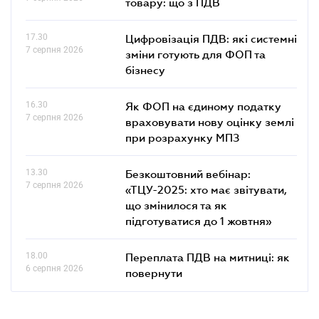
товару: що з ПДВ
17.30
Цифровізація ПДВ: які системні
7 серпня 2026
зміни готують для ФОП та
бізнесу
16.30
Як ФОП на єдиному податку
7 серпня 2026
враховувати нову оцінку землі
при розрахунку МПЗ
13.30
Безкоштовний вебінар:
7 серпня 2026
«ТЦУ-2025: хто має звітувати,
що змінилося та як
підготуватися до 1 жовтня»
18.00
Переплата ПДВ на митниці: як
6 серпня 2026
повернути