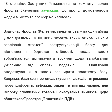
48 місяців». Заступник Гетманцева по комітету нардеп
Ярослав Железняк
зауважив
, що про ці домовленості
жоден міністр та прем'єр не написали.
Водночас Ярослав Железняк звернув увагу на один абзац
у повідомленні МВФ, який звучить таким чином: «Окрім
реалізації стратегії реструктуризації боргу для
відновлення боргової стійкості, влада також
зобов'язалася активізувати зусилля щодо запобігання
ухиленню від сплати податків і мінімізації
оподаткування, а також розширити податкову базу.
Зокрема,
йдеться про оподаткування доходів, отриманих
через цифрові платформи, закриття митних лазівок для
імпорту споживчих товарів і скасування винятків щодо
обов'язкової реєстрації платників ПДВ
».