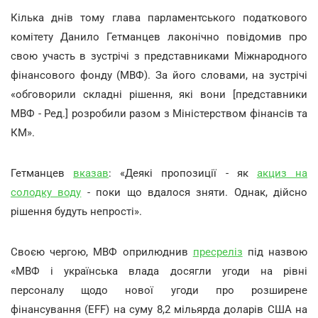
Кілька днів тому глава парламентського податкового
комітету Данило Гетманцев лаконічно повідомив про
свою участь в зустрічі з представниками Міжнародного
фінансового фонду (МВФ). За його словами, на зустрічі
«обговорили складні рішення, які вони [представники
МВФ - Ред.] розробили разом з Міністерством фінансів та
КМ».
Гетманцев
вказав
: «Деякі пропозиції - як
акциз на
солодку воду
- поки що вдалося зняти. Однак, дійсно
рішення будуть непрості».
Своєю чергою, МВФ оприлюднив
пресреліз
під назвою
«МВФ і українська влада досягли угоди на рівні
персоналу щодо нової угоди про розширене
фінансування (EFF) на суму 8,2 мільярда доларів США на