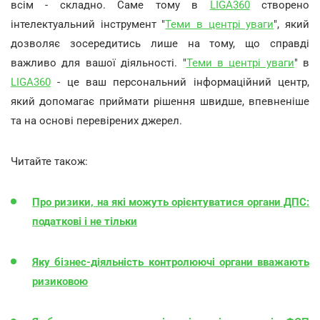
всім - складно. Саме тому в
LIGA360
створено
інтелектуальний інструмент "
Теми в центрі уваги
", який
дозволяє зосередитись лише на тому, що справді
важливо для вашої діяльності. "
Теми в центрі уваги
" в
LIGA360
- це ваш персональний інформаційний центр,
який допомагає приймати рішення швидше, впевненіше
та на основі перевірених джерел.
Читайте також:
Про ризики, на які можуть орієнтуватися органи ДПС:
податкові і не тільки
Яку бізнес-діяльність контролюючі органи вважають
ризиковою