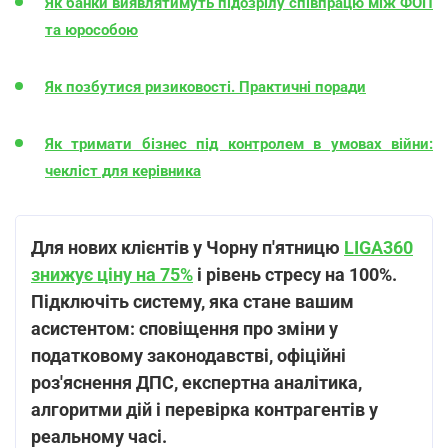
Як банки виявлятимуть підозрілу співпрацю між ФОП
та юрособою
Як позбутися ризиковості. Практичні поради
Як тримати бізнес під контролем в умовах війни:
чекліст для керівника
Для нових клієнтів у Чорну п'ятницю
LIGA360
знижує ціну на 75%
і рівень стресу на 100%.
Підключіть систему, яка стане вашим
асистентом: сповіщення про зміни у
податковому законодавстві, офіційні
роз'яснення ДПС, експертна аналітика,
алгоритми дій і перевірка контрагентів у
реальному часі.