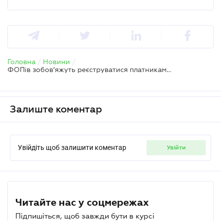
Головна
/
Новини
/
ФОПів зобов’яжуть реєструватися платниками ПДВ, введуть податок на OLX і мито на посилки – нардеп
Залиште коментар
Увійдіть щоб залишити коментар
увійти
Читайте нас у соцмережах
Підпишіться, щоб завжди бути в курсі