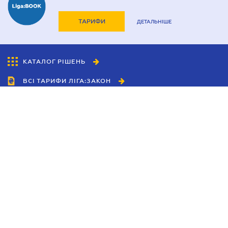
ТАРИФИ
ДЕТАЛЬНІШЕ
КАТАЛОГ РІШЕНЬ
ВСІ ТАРИФИ ЛІГА:ЗАКОН
Співробітництво
Агенти
Дилери
Політика конфіденційності
Умови використання сайту
Реклама
Блог
Новини компанії