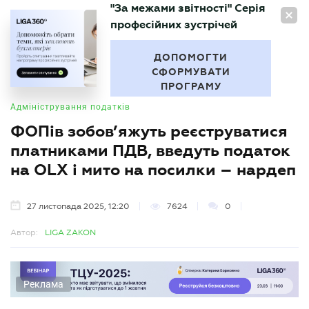
"За межами звітності" Серія
UA
професійних зустрічей
БУХГАЛТЕР
.UA
ДОПОМОГТИ
СФОРМУВАТИ
ПРОГРАМУ
Адміністрування податків
ФОПів зобов’яжуть реєструватися
платниками ПДВ, введуть податок
на OLX і мито на посилки – нардеп
27 листопада 2025, 12:20
7624
0
Автор:
LIGA ZAKON
Реклама