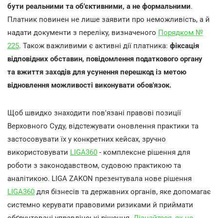
бути реальними та об'єктивними, а не формальними
.
Платник повинен не лише заявити про неможливість, а й
надати документи з переліку, визначеного
Порядком №
225
. Також важливими є активні дії платника:
фіксація
відповідних обставин, повідомлення податкового органу
та вжиття заходів для усунення перешкод із метою
відновлення можливості виконувати обов'язок.
Щоб швидко знаходити пов'язані правові позиції
Верховного Суду, відстежувати оновлення практики та
застосовувати їх у конкретних кейсах, зручно
використовувати
LIGA360
- комплексне рішення для
роботи з законодавством, судовою практикою та
аналітикою. LIGA ZAKON презентувала нове рішення
LIGA360
для бізнесів та державних органів, яке допомагає
системно керувати правовими ризиками й приймати
обґрунтовані управлінські рішення.
Дізнайтеся, як це