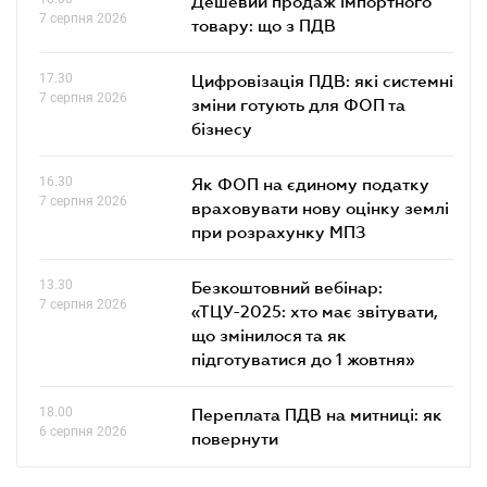
Дешевий продаж імпортного
7 серпня 2026
товару: що з ПДВ
17.30
Цифровізація ПДВ: які системні
7 серпня 2026
зміни готують для ФОП та
бізнесу
16.30
Як ФОП на єдиному податку
7 серпня 2026
враховувати нову оцінку землі
при розрахунку МПЗ
13.30
Безкоштовний вебінар:
7 серпня 2026
«ТЦУ-2025: хто має звітувати,
що змінилося та як
підготуватися до 1 жовтня»
18.00
Переплата ПДВ на митниці: як
6 серпня 2026
повернути