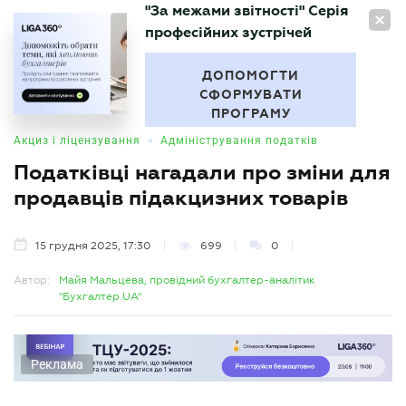
"За межами звітності" Серія
UA
професійних зустрічей
БУХГАЛТЕР
.UA
ДОПОМОГТИ
СФОРМУВАТИ
ПРОГРАМУ
•
Акциз і ліцензування
Адміністрування податків
Податківці нагадали про зміни для
продавців підакцизних товарів
15 грудня 2025, 17:30
699
0
Автор:
Майя Мальцева, провідний бухгалтер-аналітик
"Бухгалтер.UA"
Реклама