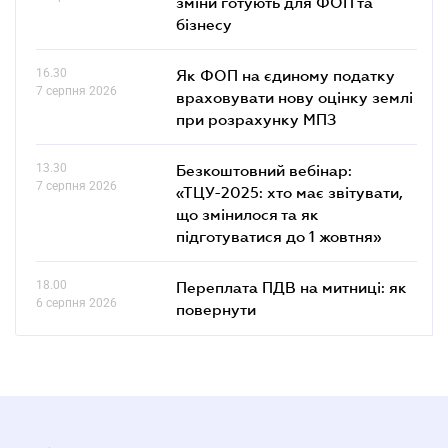
зміни готують для ФОП та
бізнесу
16.30
Як ФОП на єдиному податку
7 серпня 2026
враховувати нову оцінку землі
при розрахунку МПЗ
13.30
Безкоштовний вебінар:
7 серпня 2026
«ТЦУ-2025: хто має звітувати,
що змінилося та як
підготуватися до 1 жовтня»
18.00
Переплата ПДВ на митниці: як
6 серпня 2026
повернути