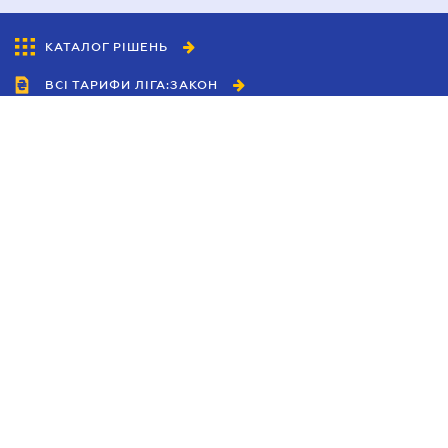
КАТАЛОГ РІШЕНЬ
ВСІ ТАРИФИ ЛІГА:ЗАКОН
Співробітництво
Агенти
Дилери
Політика конфіденційності
Умови використання сайту
Реклама
Блог
Новини компанії
Керівництва
Каталоги компаній