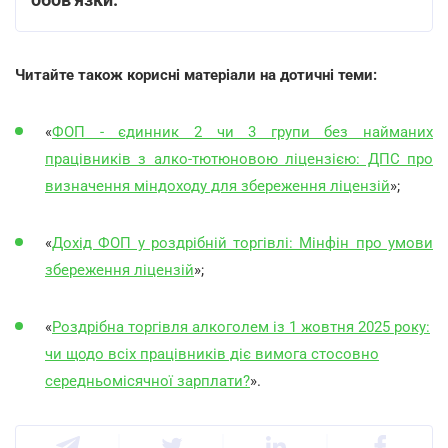
Читайте також корисні матеріали на дотичні теми:
«
ФОП - єдинник 2 чи 3 групи без найманих
працівників з алко-тютюновою ліцензією: ДПС про
визначення міндоходу для збереження ліцензій
»;
«
Дохід ФОП у роздрібній торгівлі: Мінфін про умови
збереження ліцензій
»;
«
Роздрібна торгівля алкоголем із 1 жовтня 2025 року:
чи щодо всіх працівників діє вимога стосовно
середньомісячної зарплати?
».