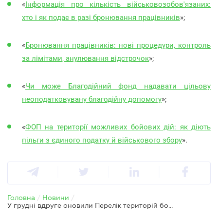
«
Інформація про кількість військовозобов'язаних:
хто і як подає в разі бронювання працівників
»;
«
Бронювання працівників: нові процедури, контроль
за лімітами, анулювання відстрочок
»;
«
Чи може Благодійний фонд надавати цільову
неоподатковувану благодійну допомогу
»;
«
ФОП на території можливих бойових дій: як діють
пільги з єдиного податку й військового збору
».
Головна
/
Новини
/
У грудні вдруге оновили Перелік територій бойових дій