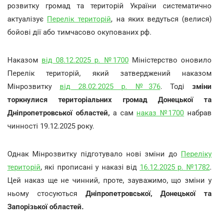
розвитку громад та територій України систематично
актуалізує
Перелік територій
, на яких ведуться (велися)
бойові дії або тимчасово окупованих рф.
Наказом
від 08.12.2025 р. №1700
Міністерство оновило
Перелік територій, який затверджений наказом
Мінрозвитку
від 28.02.2025 р. №376
. Тоді
зміни
торкнулися територіальних громад Донецької та
Дніпропетровської областей,
а сам
наказ №1700
набрав
чинності 19.12.2025 року.
Однак Мінрозвитку підготувало нові зміни до
Переліку
територій
, які прописані у наказі від
16.12.2025 р. №1782
.
Цей наказ ще не чинний, проте, зауважимо, що зміни у
ньому стосуються
Дніпропетровської, Донецької та
Запорізької областей.