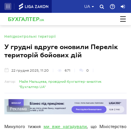
UA
БУХГАЛТЕР
.UA
Непідконтрольні території
У грудні вдруге оновили Перелік
територій бойових дій
22 грудня 2025, 11:20
671
0
Автор:
Майя Мальцева, провідний бухгалтер-аналітик
"Бухгалтер.UA"
Реклама
Минулого тижня
ми вже нагадували
, що Міністерство