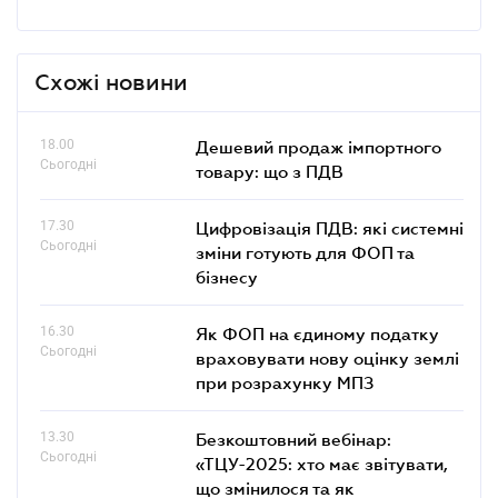
Схожі новини
18.00
Дешевий продаж імпортного
Сьогодні
товару: що з ПДВ
17.30
Цифровізація ПДВ: які системні
Сьогодні
зміни готують для ФОП та
бізнесу
16.30
Як ФОП на єдиному податку
Сьогодні
враховувати нову оцінку землі
при розрахунку МПЗ
13.30
Безкоштовний вебінар:
Сьогодні
«ТЦУ-2025: хто має звітувати,
що змінилося та як