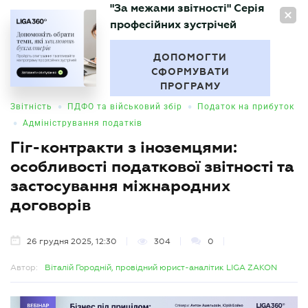
"За межами звітності" Серія
UA
професійних зустрічей
БУХГАЛТЕР
.UA
ДОПОМОГТИ
СФОРМУВАТИ
ПРОГРАМУ
•
•
Звітність
ПДФО та військовий збір
Податок на прибуток
•
Адміністрування податків
Гіг-контракти з іноземцями:
особливості податкової звітності та
застосування міжнародних
договорів
26 грудня 2025, 12:30
304
0
Автор:
Віталій Городній, провідний юрист-аналітик LIGA ZAKON