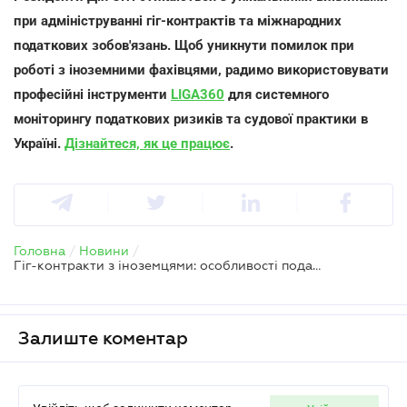
при адмініструванні гіг-контрактів та міжнародних
податкових зобов'язань. Щоб уникнути помилок при
роботі з іноземними фахівцями, радимо використовувати
професійні інструменти
LIGA360
для системного
моніторингу податкових ризиків та судової практики в
Україні.
Дізнайтеся, як це працює
.
Головна
/
Новини
/
Гіг-контракти з іноземцями: особливості податкової звітності та застосування міжнародних договорів
Залиште коментар