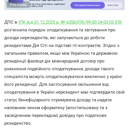
Реклама
ДПС в
ІПК від 01.12.2025 р. № 6358/ІПК/99-00-24-03-03 ІПК
роз'яснила порядок оподаткування та звітування про
доходи нерезидентів, які залучаються до роботи
резидентами Дія Сіті на підставі гіг-контрактів. Згідно з
загальним правилом, якщо між Україною та державою
резиденції фахівця діє міжнародний договір про
уникнення подвійного оподаткування, доходи такого
спеціаліста можуть оподатковуватися виключно у країні
його резиденції. Для застосування звільнення від
оподаткування в Україні нерезидент має підтвердити свій
статус бенефіціарного отримувача доходу та надати
належним чином оформлену (апостильовану та з
засвідченим перекладом) довідку про податкове
резиденство.