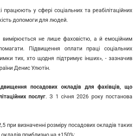
які працюють у сфері соціальних та реабілітаційних
якість допомоги для людей.
й вимірюється не лише фаховістю, а й емоційним
помагати. Підвищення оплати праці соціальних
римки тих, хто щодня підтримує інших», - зазначив
України Денис Улютін.
ідвищення посадових окладів для фахівців, що
ітаційних послуг
. З 1 січня 2026 року постанова
,5 при визначенні розміру посадових окладів таких
 окладів приблизно на +150%: