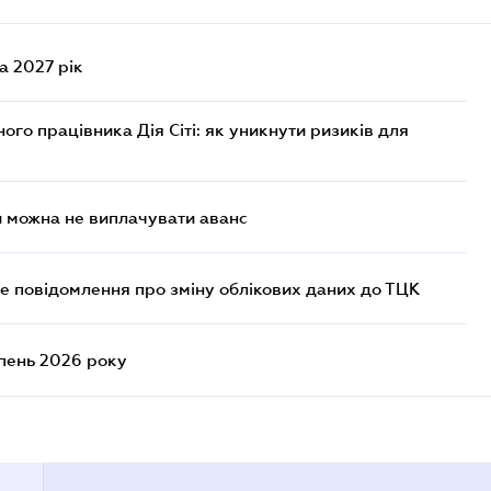
а 2027 рік
го працівника Дія Сіті: як уникнути ризиків для
и можна не виплачувати аванс
е повідомлення про зміну облікових даних до ТЦК
ипень 2026 року