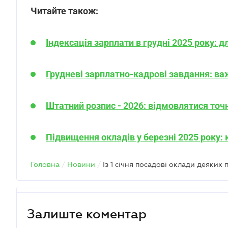
Читайте також:
Індексація зарплати в грудні 2025 року: 
Грудневі зарплатно-кадрові завдання: ва
Штатний розпис - 2026: відмовлятися точ
Підвищення окладів у березні 2025 року:
Головна
/
Новини
/
Залиште коментар