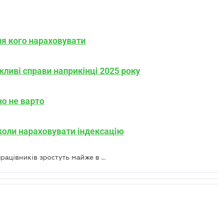
для кого нараховувати
жливі справи наприкінці 2025 року
но не варто
 коли нараховувати індексацію
Із 1 січня посадові оклади деяких працівників зростуть майже в 2,5 раза — Мінсоцполітики