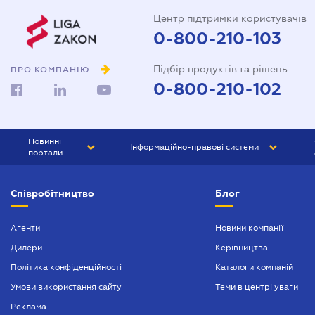
Центр підтримки користувачів
0-800-210-103
Підбір продуктів та рішень
ПРО КОМПАНІЮ
0-800-210-102
Новинні
Інформаційно-правові системи
портали
ЮРЛІГА
Право України
Співробітництво
Блог
БІЗНЕС
ГРАНД
БУХГАЛТЕР.ua
ПРАЙМ
Агенти
Новини компанії
Дилери
Керівництва
БУХГАЛТЕР ПРОФ
Політика конфіденційності
Каталоги компаній
ЮРИСТ ПРОФ
Умови використання сайту
Теми в центрі уваги
ЮРИСТ
Реклама