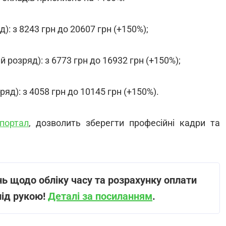
): з 8243 грн до 20607 грн (+150%);
 розряд): з 6773 грн до 16932 грн (+150%);
яд): з 4058 грн до 10145 грн (+150%).
портал
, дозволить зберегти професійні кадри та
ь щодо обліку часу та розрахунку оплати
під рукою!
Деталі за посиланням
.