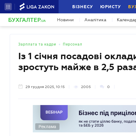
БІЗНЕСУ
ЮРИСТУ
БУ
БУХГАЛТЕР
Новини
Аналітика
Календа
.UA
•
Зарплата та кадри
Персонал
Із 1 січня посадові окла
зростуть майже в 2,5 ра
29 грудня 2025, 10:15
2005
0
Реклама