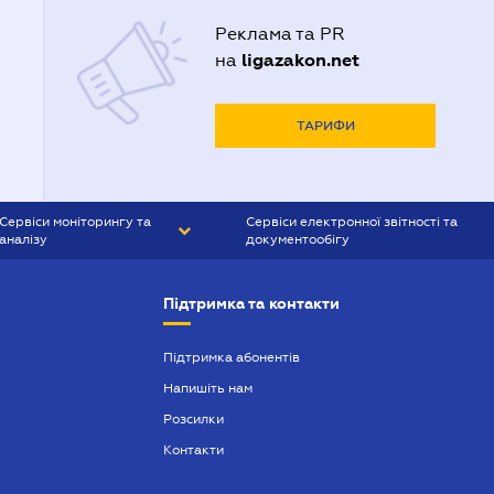
Реклама та PR
ligazakon.net
на
ТАРИФИ
Сервіси моніторингу та
Сервіси електронної звітності та
аналізу
документообігу
CONTR AGENT
Liga:REPORT
Підтримка та контакти
SMS-МАЯК
VERDICTUM
Підтримка абонентів
Напишіть нам
SEMANTRUM
Розсилки
SMS-МАЯК ІПОТЕКА
Контакти