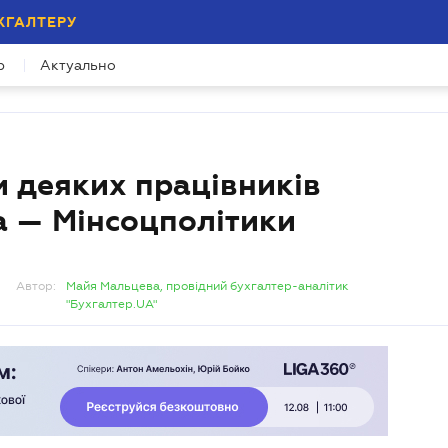
ХГАЛТЕРУ
р
Актуально
ди деяких працівників
за — Мінсоцполітики
Автор:
Майя Мальцева, провідний бухгалтер-аналітик
"Бухгалтер.UA"