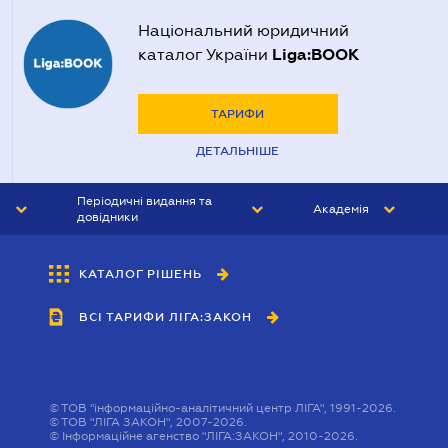
Національний юридичний
Liga:BOOK
каталог України
ТАРИФИ
ДЕТАЛЬНІШЕ
Періодичні видання та
Академія
довідники
ЮРИСТ&ЗАКОН
АКАДЕМІЯ ЛІГА:ЗАКОН
КАТАЛОГ РІШЕНЬ
БУХГАЛТЕР&ЗАКОН
ВСІ ТАРИФИ ЛІГА:ЗАКОН
ВІСНИК МСФЗ
ІНТЕРБУХ
ОСОБИСТИЙ ЕКСПЕРТ
©
ТОВ "інформаційно-аналітичний центр ЛІГА", 1991-2026.
©
ТОВ "ЛІГА ЗАКОН", 2007-2026.
©
Інформаційне агенство "ЛІГА:ЗАКОН", 2010-2026.