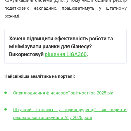
комунікаційні системи ДПС, у тому числі Єдиний реєстр
податкових накладних, працюватимуть у штатному
режимі.
Хочеш підвищити ефективність роботи та
мінімізувати ризики для бізнесу?
Використовуй
рішення LIGA360
.
Найсвіжіша аналітика на порталі:
Оприлюднення фінансової звітності за 2025 рік
Штучний інтелект у юриспруденції: як юристи
реально застосовували AI у 2025 році