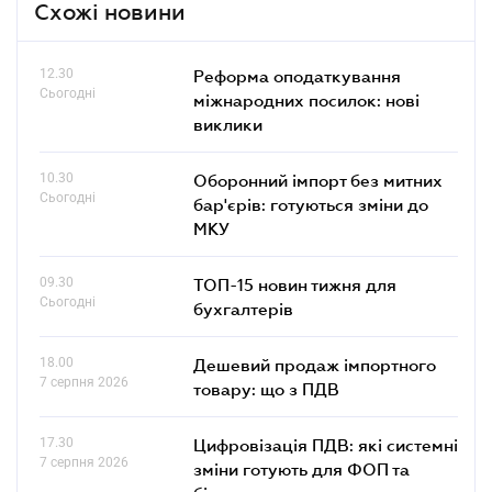
Схожі новини
12.30
Реформа оподаткування
Сьогодні
міжнародних посилок: нові
виклики
10.30
Оборонний імпорт без митних
Сьогодні
бар'єрів: готуються зміни до
МКУ
09.30
ТОП-15 новин тижня для
Сьогодні
бухгалтерів
18.00
Дешевий продаж імпортного
7 серпня 2026
товару: що з ПДВ
17.30
Цифровізація ПДВ: які системні
7 серпня 2026
зміни готують для ФОП та