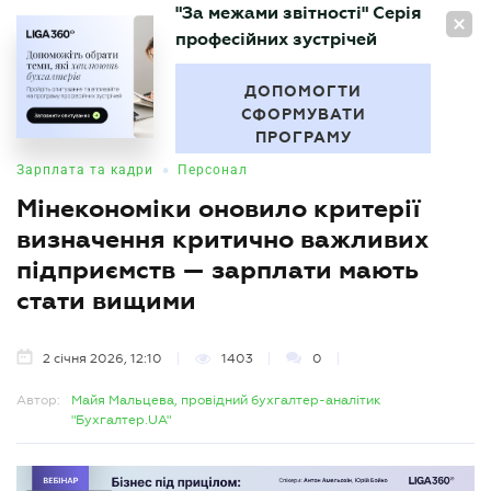
"За межами звітності" Серія
UA
професійних зустрічей
БУХГАЛТЕР
.UA
ДОПОМОГТИ
СФОРМУВАТИ
ПРОГРАМУ
•
Зарплата та кадри
Персонал
Мінекономіки оновило критерії
визначення критично важливих
підприємств — зарплати мають
стати вищими
2 січня 2026, 12:10
1403
0
Автор:
Майя Мальцева, провідний бухгалтер-аналітик
"Бухгалтер.UA"