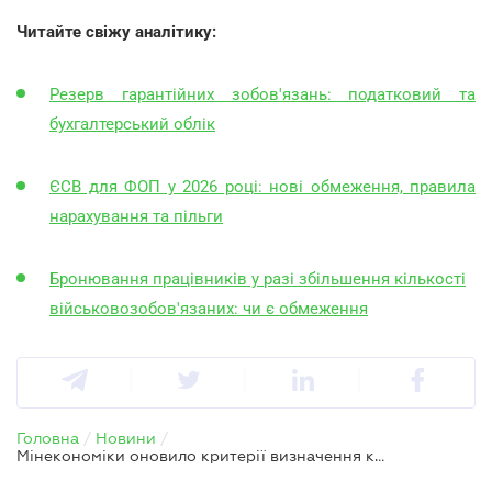
Читайте свіжу аналітику:
Резерв гарантійних зобов'язань: податковий та
бухгалтерський облік
ЄСВ для ФОП у 2026 році: нові обмеження, правила
нарахування та пільги
Бронювання працівників у разі збільшення кількості
військовозобов'язаних: чи є обмеження
Головна
/
Новини
/
Мінекономіки оновило критерії визначення критично важливих підприємств — зарплати мають стати вищими