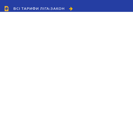
ВСІ ТАРИФИ ЛІГА:ЗАКОН
Співробітництво
Агенти
Дилери
Політика конфіденційності
Умови використання сайту
Реклама
Блог
Новини компанії
Керівництва
Каталоги компаній
Теми в центрі уваги
Підтримка та контакти