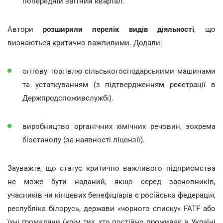
попередній звітний квартал.
Автори
розширили перелік видів діяльності
, що
визнаються критично важливими. Додали:
оптову торгівлю сільськогосподарськими машинами
та устаткуванням (з підтвердженням реєстрації в
Держпродспоживслужбі).
виробництво органічних хімічних речовин, зокрема
біоетанолу (за наявності ліцензії).
Зауважте, що статус критично важливого підприємства
не може бути наданий, якщо серед засновників,
учасників чи кінцевих бенефіціарів є російська федерація,
республіка білорусь, держави «чорного списку» FATF або
їхні громадяни (крім тих, хто постійно проживає в Україні