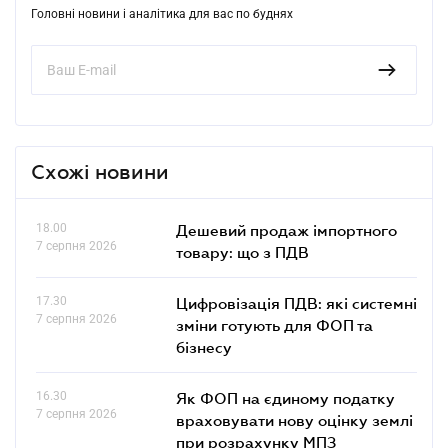
Головні новини і аналітика для вас по буднях
Схожі новини
18.00
Дешевий продаж імпортного
7 серпня 2026
товару: що з ПДВ
17.30
Цифровізація ПДВ: які системні
7 серпня 2026
зміни готують для ФОП та
бізнесу
16.30
Як ФОП на єдиному податку
7 серпня 2026
враховувати нову оцінку землі
при розрахунку МПЗ