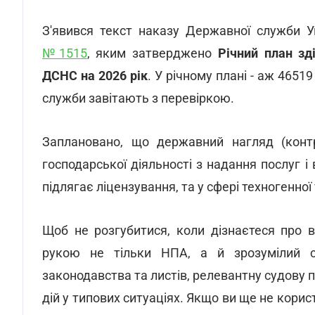
З'явився текст наказу Державної служби У
№1515
, яким затверджено
Річний план зд
ДСНС на 2026 рік
. У річному плані - аж 4651
служби завітають з перевіркою.
Заплановано, що державний нагляд (конт
господарської діяльності з надання послуг 
підлягає ліцензування, та у сфері техногенно
Щоб не розгубитися, коли дізнаєтеся про 
рукою не тільки НПА, а й зрозумілий 
законодавства та листів, релевантну судову 
дій у типових ситуаціях. Якщо ви ще не кори