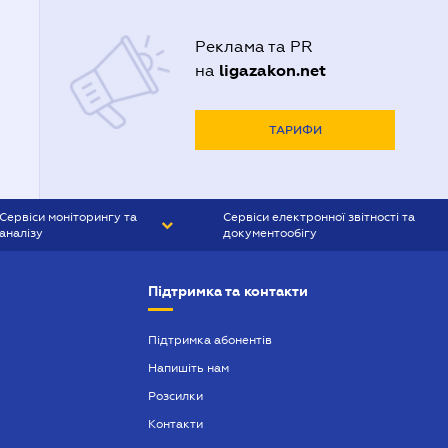
Реклама та PR
ligazakon.net
на
ТАРИФИ
Сервіси моніторингу та
Сервіси електронної звітності та
аналізу
документообігу
CONTR AGENT
Liga:REPORT
Підтримка та контакти
SMS-МАЯК
VERDICTUM
Підтримка абонентів
Напишіть нам
SEMANTRUM
Розсилки
SMS-МАЯК ІПОТЕКА
Контакти