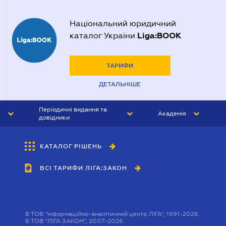
Національний юридичний
Liga:BOOK
каталог України
ТАРИФИ
ДЕТАЛЬНІШЕ
Періодичні видання та
Академія
довідники
ЮРИСТ&ЗАКОН
АКАДЕМІЯ ЛІГА:ЗАКОН
КАТАЛОГ РІШЕНЬ
БУХГАЛТЕР&ЗАКОН
ВСІ ТАРИФИ ЛІГА:ЗАКОН
ВІСНИК МСФЗ
ІНТЕРБУХ
ОСОБИСТИЙ ЕКСПЕРТ
©
ТОВ "інформаційно-аналітичний центр ЛІГА", 1991-2026.
©
ТОВ "ЛІГА ЗАКОН", 2007-2026.