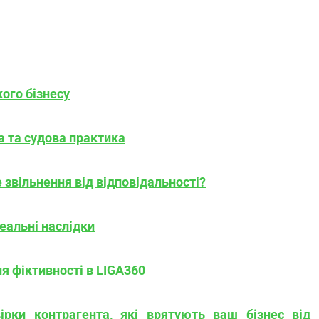
ого бізнесу
а та судова практика
звільнення від відповідальності?
еальні наслідки
я фіктивності в LIGA360
вірки контрагента, які врятують ваш бізнес від