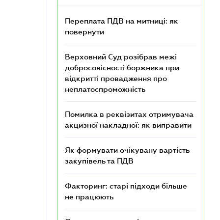
Переплата ПДВ на митниці: як
повернути
Верховний Суд розібрав межі
добросовісності боржника при
відкритті провадження про
неплатоспроможність
Помилка в реквізитах отримувача
акцизної накладної: як виправити
Як формувати очікувану вартість
закупівель та ПДВ
Факторинг: старі підходи більше
не працюють