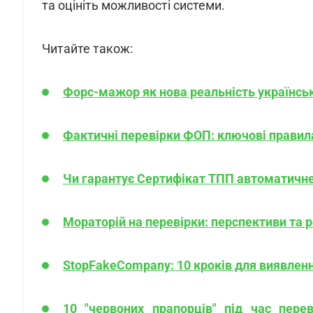
та оцініть можливості системи.
Читайте також:
Форс-мажор як нова реальність українськ
Фактичні перевірки ФОП: ключові правил
Чи гарантує Сертифікат ТПП автоматичне 
Мораторій на перевірки: перспективи та р
StopFakeCompany: 10 кроків для виявленн
10 "червоних прапорців" під час пере