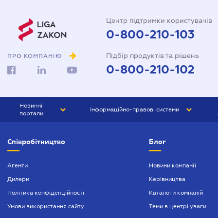
Центр підтримки користувачів
0-800-210-103
Підбір продуктів та рішень
ПРО КОМПАНІЮ
0-800-210-102
Новинні
Інформаційно-правові системи
портали
ЮРЛІГА
Право України
Співробітництво
Блог
БІЗНЕС
ГРАНД
БУХГАЛТЕР.ua
ПРАЙМ
Агенти
Новини компанії
Дилери
Керівництва
БУХГАЛТЕР ПРОФ
Політика конфіденційності
Каталоги компаній
ЮРИСТ ПРОФ
Умови використання сайту
Теми в центрі уваги
ЮРИСТ