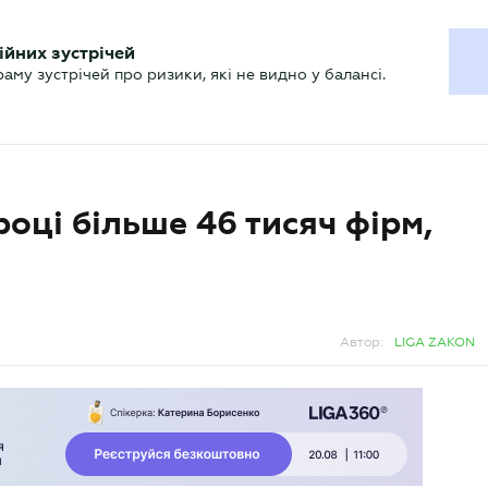
ХГАЛТЕРУ
ійних зустрічей
р
Актуально
му зустрічей про ризики, які не видно у балансі.
оці більше 46 тисяч фірм,
Автор:
LIGA ZAKON