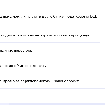
д прицілом: як не стати ціллю банку, податкової та БЕБ
й податок: чи можна не втратити статус спрощенця
пційних перевірок
кт нового Митного кодексу
контролю за держдопомогою – законопроєкт