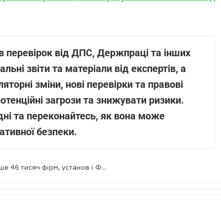
ів перевірок від ДПС, Держпраці та інших
ьні звіти та матеріали від експертів, а
торні зміни, нові перевірки та правові
отенційні загрози та знижувати ризики.
ні та переконайтесь, як вона може
ативної безпеки.
ДСНС перевірить у 2026 році більше 46 тисяч фірм, установ і ФОПів