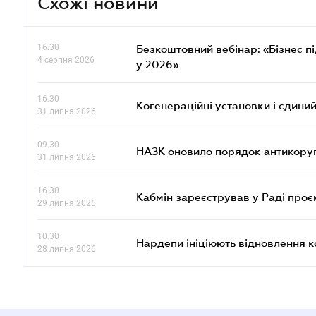
Схожі новини
16.30
Безкоштовний вебінар: «Бізнес пі
4 серпня 2026
у 2026»
16.30
Когенераційні установки і єдини
31 липня 2026
09.30
НАЗК оновило порядок антикору
31 липня 2026
16.30
Кабмін зареєстрував у Раді проє
29 липня 2026
10.30
Нардепи ініціюють відновлення 
28 липня 2026