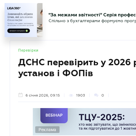
БІЗНЕСУ
ЮРИСТУ
БУ
"За межами звітності" Серія профес
БУХГАЛТЕР
Новини
Аналітика
Календа
Спільно з бухгалтерами формуємо програ
.UA
Перевірки
ДСНС перевірить у 2026 р
установ і ФОПів
6 січня 2026, 09:15
1903
0
Реклама