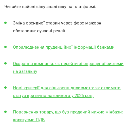
Читайте найсвіжішу аналітику на платформі:
Зміна орендної ставки через форс-мажорні
обставини: сучасні реалії
Оприлюднення пруденційної інформації банками
Охоронна компанія: як перейти зі спрощеної системи
на загальну
Нові критерії для сільгосппідприємств: як отримати
статус критично важливого у 2026 році
Повернення товару, що був проданий нижче мінбази:
коригуємо ПДВ