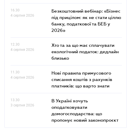
16.30
Безкоштовний вебінар: «Бізнес
4 серпня 2026
під прицілом: як не стати ціллю
банку, податкової та БЕБ у
2026»
12.30
Хто та за що має сплачувати
4 серпня 2026
екологічний податок: дедлайн
близько
11.30
Нові правила примусового
4 серпня 2026
списання коштів з рахунків
платників: що варто знати
13.30
В Україні хочуть
3 серпня 2026
оподатковувати
домогосподарства: що
пропонує новий законопроєкт