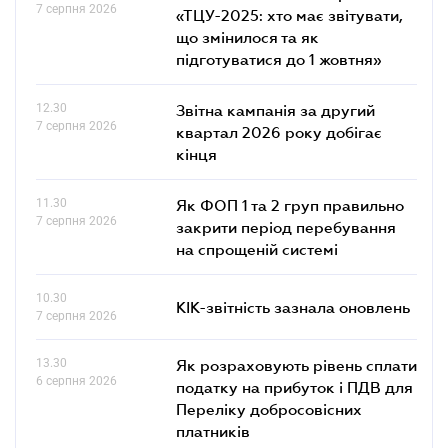
7 серпня 2026
«ТЦУ-2025: хто має звітувати,
що змінилося та як
підготуватися до 1 жовтня»
12.30
Звітна кампанія за другий
7 серпня 2026
квартал 2026 року добігає
кінця
11.30
Як ФОП 1 та 2 груп правильно
7 серпня 2026
закрити період перебування
на спрощеній системі
10.30
КІК-звітність зазнала оновлень
7 серпня 2026
13.30
Як розраховують рівень сплати
6 серпня 2026
податку на прибуток і ПДВ для
Переліку добросовісних
платників