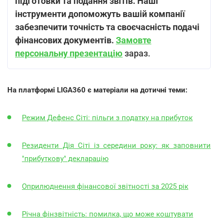
підготовки та подання звітів. Наші
інструменти допоможуть вашій компанії
забезпечити точність та своєчасність подачі
фінансових документів.
Замовте
персональну презентацію
зараз.
На платформі
LIGA360 є матеріали на дотичні теми:
Режим Дефенс Сіті: пільги з податку на прибуток
Резиденти Дія Сіті із середини року: як заповнити
"прибуткову" декларацію
Оприлюднення фінансової звітності за 2025 рік
Річна фінзвітність: помилка, що може коштувати