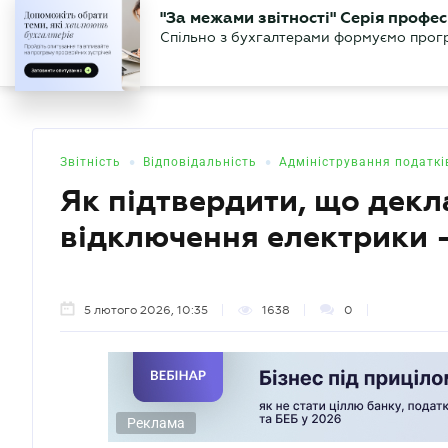
БІЗНЕСУ
ЮРИСТУ
БУ
"За межами звітності" Серія профес
БУХГАЛТЕР
Новини
Аналітика
Календа
Спільно з бухгалтерами формуємо програ
.UA
•
•
Звітність
Відповідальність
Адміністрування податкі
Як підтвердити, що декла
відключення електрики 
5 лютого 2026, 10:35
1638
0
Реклама