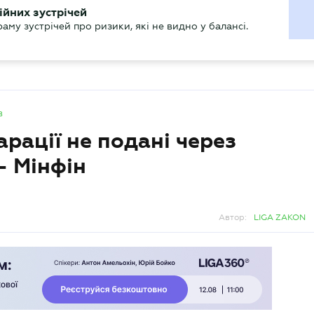
ХГАЛТЕРУ
ійних зустрічей
р
Актуально
му зустрічей про ризики, які не видно у балансі.
в
рації не подані через
– Мінфін
Автор:
LIGA ZAKON