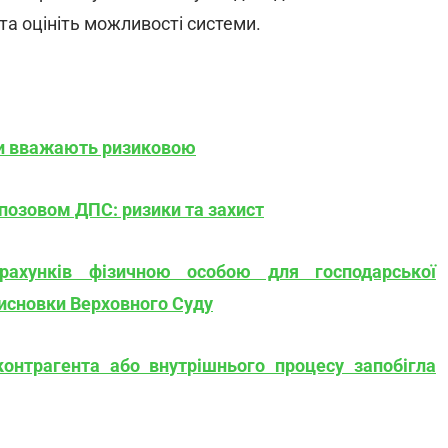
та оцініть можливості системи.
ни вважають ризиковою
 позовом ДПС: ризики та захист
 рахунків фізичною особою для господарської
 висновки Верховного Суду
контрагента або внутрішнього процесу запобігла