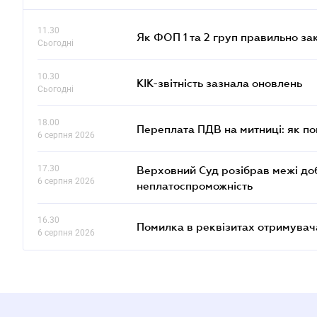
11.30
Як ФОП 1 та 2 груп правильно за
Сьогодні
10.30
КІК-звітність зазнала оновлень
Сьогодні
18.00
Переплата ПДВ на митниці: як п
6 серпня 2026
17.30
Верховний Суд розібрав межі до
6 серпня 2026
неплатоспроможність
16.30
Помилка в реквізитах отримувача
6 серпня 2026