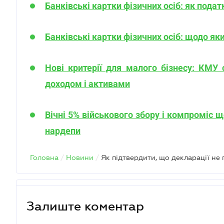
Банківські картки фізичних осіб: як пода
Банківські картки фізичних осіб: щодо як
Нові критерії для малого бізнесу: КМУ 
доходом і активами
Вічні 5% військового збору і компроміс
нардепи
Головна
/
Новини
/
Залиште коментар