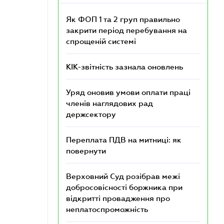
Як ФОП 1 та 2 груп правильно
закрити період перебування на
спрощеній системі
КІК-звітність зазнала оновлень
Уряд оновив умови оплати праці
членів наглядових рад
держсектору
Переплата ПДВ на митниці: як
повернути
Верховний Суд розібрав межі
добросовісності боржника при
відкритті провадження про
неплатоспроможність