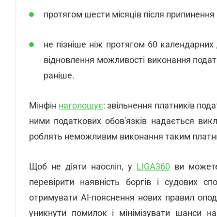
протягом шести місяців після припинення 
не пізніше ніж протягом 60 календарних 
відновлення можливості виконання податк
раніше.
Мінфін
наголошує
: звільнення платників под
ними податкових обов'язків надається вик
роблять неможливим виконання таким платник
Щоб не діяти наосліп, у
LIGA360
ви можете
перевірити наявність боргів і судових сп
отримувати AI-пояснення нових правил опо
уникнути помилок і мінімізувати шанси на