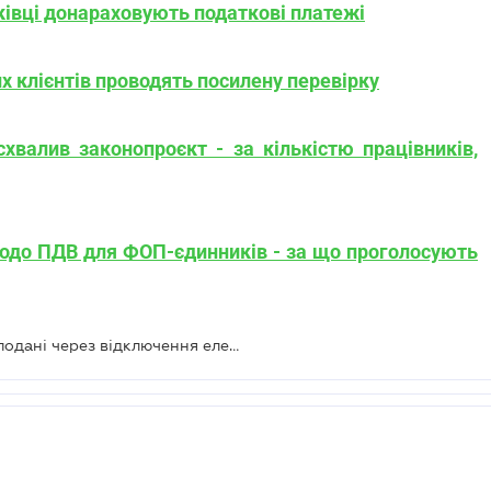
тківці донараховують податкові платежі
их клієнтів проводять посилену перевірку
схвалив законопроєкт - за кількістю працівників,
 щодо ПДВ для ФОП-єдинників - за що проголосують
Як підтвердити, що декларації не подані через відключення електрики – Мінфін