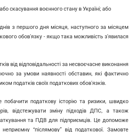
або скасування воєнного стану в Україні; або
днів з першого дня місяця, наступного за місяцем
ового обов'язку - якщо така можливість з'явилася
атків від відповідальності за несвоєчасне виконання
лючно за умови наявності обставин, які фактично
ом податків своїх податкових обов'язків.
 побачити податкову історію та ризики, швидко
орів, відстежувати зміну підходів ДПС, а також
даткування та ПДВ для підприємців. Це допоможе
 неприємну “післямову” від податкової. Замовте