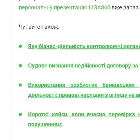
персональну презентацію LIGA360
вже зараз 
Читайте також:
Яку бізнес-діяльність контролюючі орга
Судове визнання недійсності договору за
Використання особистих банківських
діяльності: правові наслідки з огляду на
Короткі кейси, коли вчасна перевірка 
порушенням