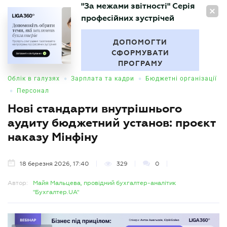
"За межами звітності" Серія
UA
професійних зустрічей
БУХГАЛТЕР
.UA
ДОПОМОГТИ
СФОРМУВАТИ
ПРОГРАМУ
•
•
Облік в галузях
Зарплата та кадри
Бюджетні організації
•
Персонал
Нові стандарти внутрішнього
аудиту бюджетний установ: проєкт
наказу Мінфіну
18 березня 2026, 17:40
329
0
Автор:
Майя Мальцева, провідний бухгалтер-аналітик
"Бухгалтер.UA"