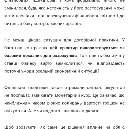
фінансових індикаторів. І хоча формально нічого не
змінилося, будь-яка неточність у його застосуванні може
мати наслідки - від перекручення фінансової звітності до
питань з боку контролюючих органів.
Не менш цікава ситуація для договірної практики. У
багатьох контрактах
цей орієнтир використовується як
базовий показник для розрахунків
. Тож навіть без змін у
ставці бізнесу варто замислитися: чи відповідають
поточні умови реальній економічній ситуації?
Фінансові аналітики також отримали сигнал: регулятор
не поспішає змінювати монетарний курс. Це означає, що
найближчим часом різких коливань вартості грошей не
очікується. Але чи надовго - питання відкрите.
Щоб зрозуміти, як саме це рішення вплине на облік,