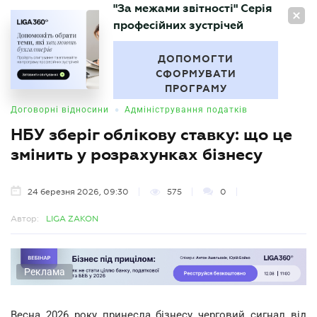
"За межами звітності" Серія
UA
професійних зустрічей
БУХГАЛТЕР
.UA
ДОПОМОГТИ
СФОРМУВАТИ
ПРОГРАМУ
•
Договорні відносини
Адміністрування податків
НБУ зберіг облікову ставку: що це
змінить у розрахунках бізнесу
24 березня 2026, 09:30
575
0
Автор:
LIGA ZAKON
Реклама
Весна 2026 року принесла бізнесу черговий сигнал від