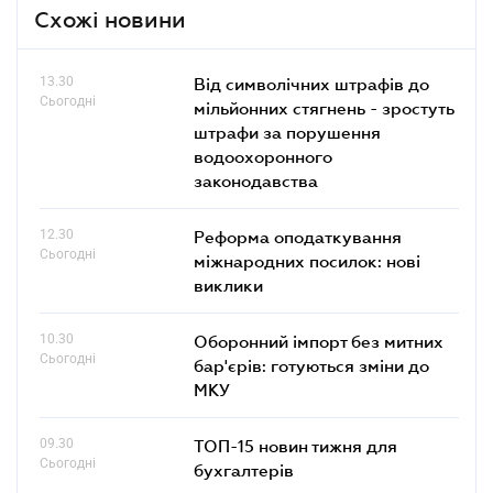
Схожі новини
13.30
Від символічних штрафів до
Сьогодні
мільйонних стягнень - зростуть
штрафи за порушення
водоохоронного
законодавства
12.30
Реформа оподаткування
Сьогодні
міжнародних посилок: нові
виклики
10.30
Оборонний імпорт без митних
Сьогодні
бар'єрів: готуються зміни до
МКУ
09.30
ТОП-15 новин тижня для
Сьогодні
бухгалтерів