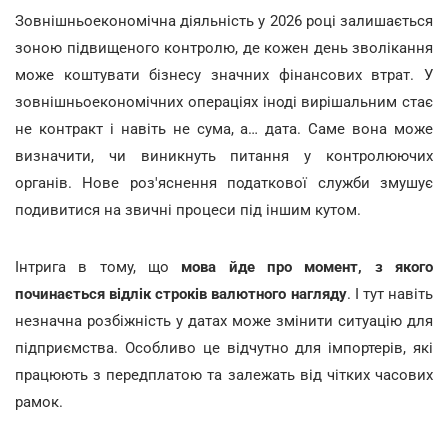
Зовнішньоекономічна діяльність у 2026 році залишається
зоною підвищеного контролю, де кожен день зволікання
може коштувати бізнесу значних фінансових втрат. У
зовнішньоекономічних операціях іноді вирішальним стає
не контракт і навіть не сума, а… дата. Саме вона може
визначити, чи виникнуть питання у контролюючих
органів. Нове роз'яснення податкової служби змушує
подивитися на звичні процеси під іншим кутом.
Інтрига в тому, що
мова йде про момент, з якого
починається відлік строків валютного нагляду
. І тут навіть
незначна розбіжність у датах може змінити ситуацію для
підприємства. Особливо це відчутно для імпортерів, які
працюють з передплатою та залежать від чітких часових
рамок.