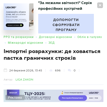
"За межами звітності" Серія
UA
професійних зустрічей
БУХГАЛТЕР
.UA
ДОПОМОГТИ
СФОРМУВАТИ
ПРОГРАМУ
•
•
РРО та розрахунки
Договорні відносини
Облік в галузях
•
•
Міжнародні відносини
ЗЕД
Імпортні розрахунки: де ховається
пастка граничних строків
24 березня 2026, 13:45
696
0
Автор:
LIGA ZAKON
Реклама