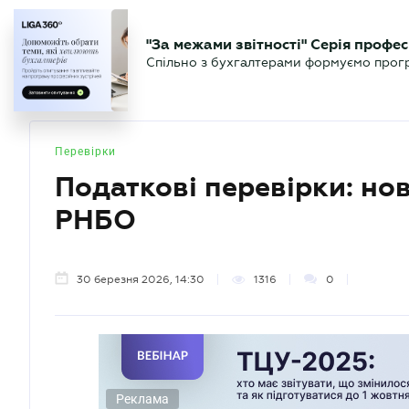
БІЗНЕСУ
ЮРИСТУ
БУ
"За межами звітності" Серія профес
БУХГАЛТЕР
Новини
Аналітика
Календа
Спільно з бухгалтерами формуємо програ
.UA
Перевірки
Податкові перевірки: но
РНБО
30 березня 2026, 14:30
1316
0
Реклама