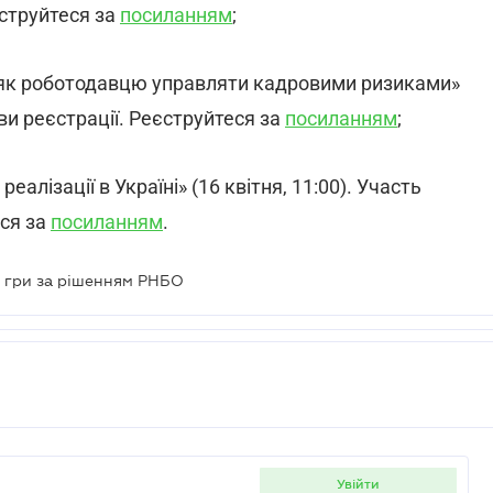
єструйтеся за
посиланням
;
ії: як роботодавцю управляти кадровими ризиками»
ови реєстрації. Реєструйтеся за
посиланням
;
еалізації в Україні» (16 квітня, 11:00). Участь
еся за
посиланням
.
а гри за рішенням РНБО
увійти