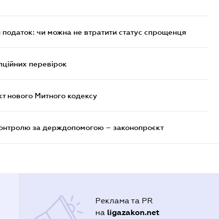
й податок: чи можна не втратити статус спрощенця
пційних перевірок
кт нового Митного кодексу
контролю за держдопомогою – законопроєкт
Реклама та PR
ligazakon.net
на