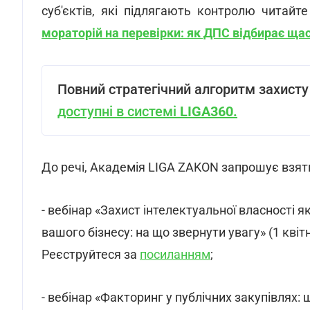
суб'єктів, які підлягають контролю читайте 
мораторій на перевірки: як ДПС відбирає щас
Повний стратегічний алгоритм захисту 
доступні в системі
LIGA360.
До речі, Академія LIGA ZAKON запрошує взят
- вебінар «Захист інтелектуальної власності я
вашого бізнесу: на що звернути увагу» (1 квіт
Реєструйтеся за
посиланням
;
- вебінар «Факторинг у публічних закупівлях: 