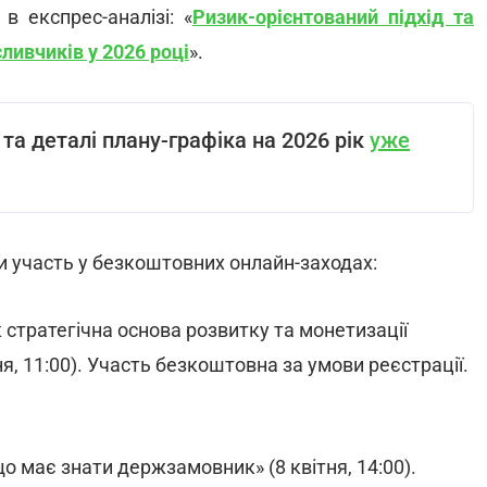
в експрес-аналізі: «
Ризик-орієнтований підхід та
ливчиків у 2026 році
».
та деталі плану-графіка на 2026 рік
уже
и участь у безкоштовних онлайн-заходах:
к стратегічна основа розвитку та монетизації
ня, 11:00). Участь безкоштовна за умови реєстрації.
що має знати держзамовник» (8 квітня, 14:00).