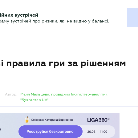
ХГАЛТЕРУ
ійних зустрічей
р
Актуально
му зустрічей про ризики, які не видно у балансі.
ві правила гри за рішенням
Автор:
Майя Мальцева, провідний бухгалтер-аналітик
"Бухгалтер.UA"