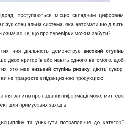
 підряд, поступаються місцю складним цифровим
алізує спеціальна система, яка автоматично ділить
чи означає це, що про перевірки можна забути?
тих, чия діяльність демонструє
високий ступінь
ише двох критеріїв або навіть одного вагомого, щоб
 тих, хто має
низький ступінь ризику
, діють суворі
и ви не працюєте з підакцизною продукцією.
вання запитів про надання інформації може миттєво
'єкт для примусових заходів.
сципліну та уникнути потрапляння до категорії