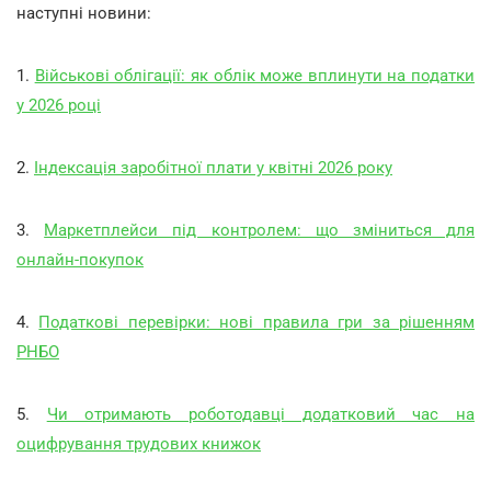
наступні новини:
1.
Військові облігації: як облік може вплинути на податки
у 2026 році
2.
Індексація заробітної плати у квітні 2026 року
3.
Маркетплейси під контролем: що зміниться для
онлайн-покупок
4.
Податкові перевірки: нові правила гри за рішенням
РНБО
5.
Чи отримають роботодавці додатковий час на
оцифрування трудових книжок