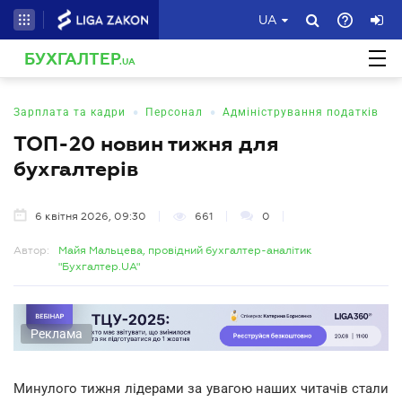
UA
БУХГАЛТЕР
.UA
•
•
Зарплата та кадри
Персонал
Адміністрування податків
ТОП-20 новин тижня для
бухгалтерів
6 квітня 2026, 09:30
661
0
Автор:
Майя Мальцева, провідний бухгалтер-аналітик
"Бухгалтер.UA"
Реклама
Минулого тижня лідерами за увагою наших читачів стали