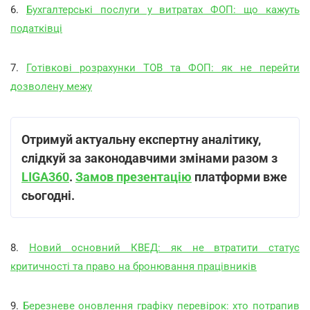
6.
Бухгалтерські послуги у витратах ФОП: що кажуть
податківці
7.
Готівкові розрахунки ТОВ та ФОП: як не перейти
дозволену межу
Отримуй актуальну експертну аналітику,
слідкуй за законодавчими змінами разом з
LIGA360
.
Замов презентацію
платформи вже
сьогодні.
8.
Новий основний КВЕД: як не втратити статус
критичності та право на бронювання працівників
9.
Березневе оновлення графіку перевірок: хто потрапив