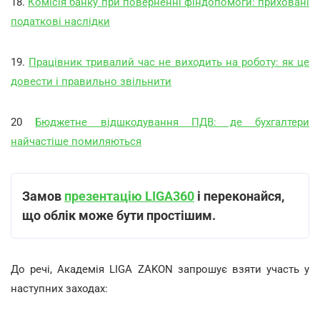
18.
Комісія банку при поверненні фіндопомоги: приховані
податкові наслідки
19.
Працівник тривалий час не виходить на роботу: як це
довести і правильно звільнити
20
Бюджетне відшкодування ПДВ: де бухгалтери
найчастіше помиляються
Замов
презентацію LIGA360
і переконайся,
що облік може бути простішим.
До речі, Академія LIGA ZAKON запрошує взяти участь у
наступних заходах: