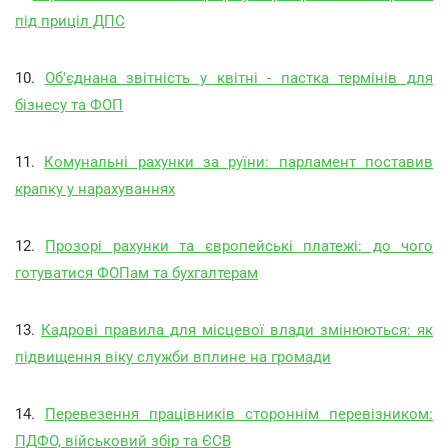
під приціл ДПС
10.
Об'єднана звітність у квітні - пастка термінів для
бізнесу та ФОП
11.
Комунальні рахунки за руїни: парламент поставив
крапку у нарахуваннях
12.
Прозорі рахунки та європейські платежі: до чого
готуватися ФОПам та бухгалтерам
13.
Кадрові правила для місцевої влади змінюються: як
підвищення віку служби вплине на громади
14.
Перевезення працівників стороннім перевізником:
ПДФО, військовий збір та ЄСВ