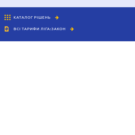
КАТАЛОГ РІШЕНЬ
ВСІ ТАРИФИ ЛІГА:ЗАКОН
Співробітництво
Агенти
Дилери
Політика конфіденційності
Умови використання сайту
Реклама
Блог
Новини компанії
Керівництва
Каталоги компаній