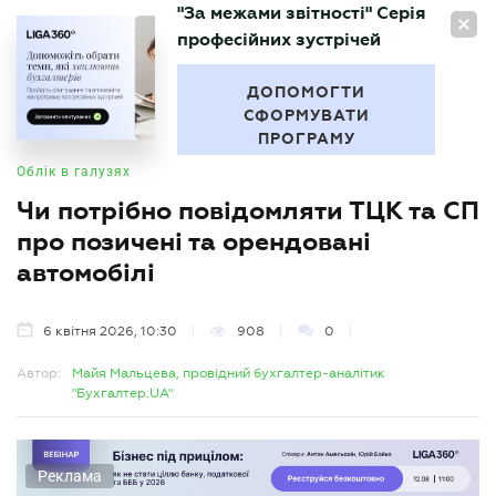
"За межами звітності" Серія
UA
професійних зустрічей
БУХГАЛТЕР
.UA
ДОПОМОГТИ
СФОРМУВАТИ
ПРОГРАМУ
Облік в галузях
Чи потрібно повідомляти ТЦК та СП
про позичені та орендовані
автомобілі
6 квітня 2026, 10:30
908
0
Автор:
Майя Мальцева, провідний бухгалтер-аналітик
"Бухгалтер.UA"
Реклама