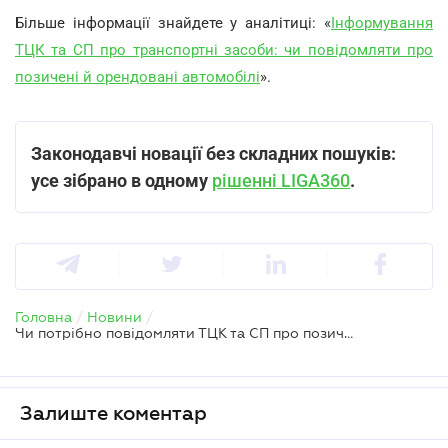
Більше інформації знайдете у аналітиці: «
Інформування
ТЦК та СП про транспортні засоби: чи повідомляти про
позичені й орендовані автомобілі
».
Законодавчі новації без складних пошуків:
усе зібрано в одному
рішенні LIGA360
.
Головна
/
Новини
/
Чи потрібно повідомляти ТЦК та СП про позичені та орендовані автомобілі
Залиште коментар