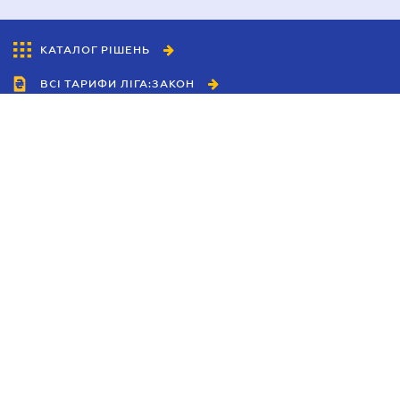
КАТАЛОГ РІШЕНЬ
ВСІ ТАРИФИ ЛІГА:ЗАКОН
Співробітництво
Агенти
Дилери
Політика конфіденційності
Умови використання сайту
Реклама
Блог
Новини компанії
Керівництва
Каталоги компаній