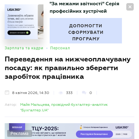
"За межами звітності" Серія
UA
професійних зустрічей
БУХГАЛТЕР
.UA
ДОПОМОГТИ
СФОРМУВАТИ
ПРОГРАМУ
•
Зарплата та кадри
Персонал
Переведення на нижчеоплачувану
посаду: як правильно зберегти
заробіток працівника
8 квітня 2026, 14:30
333
0
Автор:
Майя Мальцева, провідний бухгалтер-аналітик
"Бухгалтер.UA"
Реклама