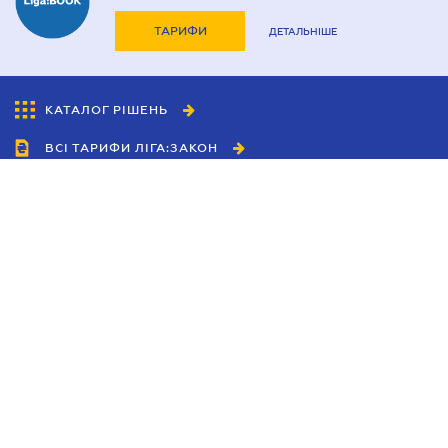
ТАРИФИ
ДЕТАЛЬНІШЕ
КАТАЛОГ РІШЕНЬ
ВСІ ТАРИФИ ЛІГА:ЗАКОН
Співробітництво
Агенти
Дилери
Політика конфіденційності
Умови використання сайту
Реклама
Блог
Новини компанії