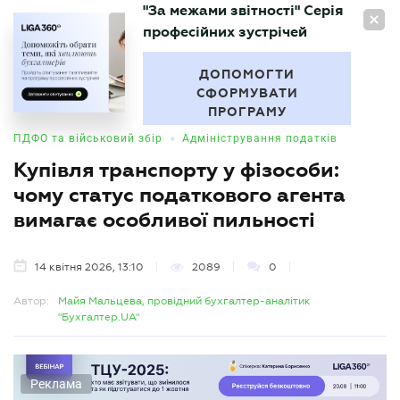
"За межами звітності" Серія
UA
професійних зустрічей
БУХГАЛТЕР
.UA
ДОПОМОГТИ
СФОРМУВАТИ
ПРОГРАМУ
•
ПДФО та військовий збір
Адміністрування податків
Купівля транспорту у фізособи:
чому статус податкового агента
вимагає особливої пильності
14 квітня 2026, 13:10
2089
0
Автор:
Майя Мальцева, провідний бухгалтер-аналітик
"Бухгалтер.UA"
Реклама