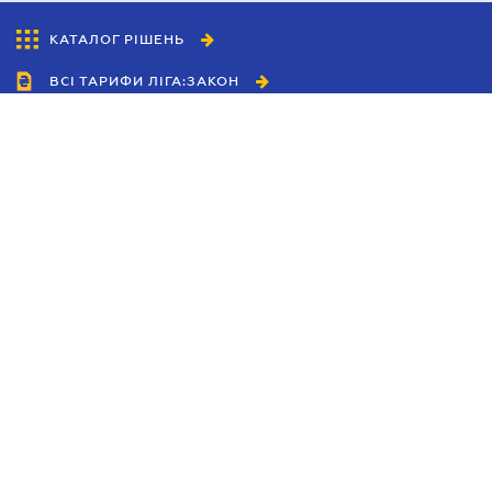
КАТАЛОГ РІШЕНЬ
ВСІ ТАРИФИ ЛІГА:ЗАКОН
Співробітництво
Агенти
Дилери
Політика конфіденційності
Умови використання сайту
Реклама
Блог
Новини компанії
Керівництва
Каталоги компаній
Теми в центрі уваги