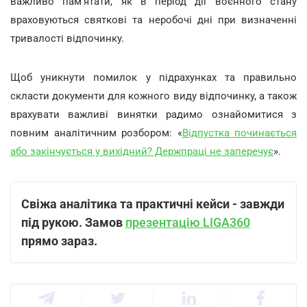
важливо пам'ятати, як в період дії воєнного стану
враховуються святкові та неробочі дні при визначенні
тривалості відпочинку.
Щоб уникнути помилок у підрахунках та правильно
скласти документи для кожного виду відпочинку, а також
врахувати важливі винятки радимо ознайомитися з
повним аналітичним розбором: «
Відпустка починається
або закінчується у вихідний? Держпраці не заперечує
».
Свіжа аналітика та практичні кейси - завжди
під рукою.
Замов
презентацію LIGA360
прямо зараз.