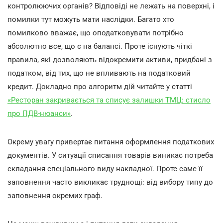
контролюючих органів? Відповіді не лежать на поверхні, і
помилки тут можуть мати наслідки. Багато хто
помилково вважає, що оподатковувати потрібно
абсолютно все, що є на балансі. Проте існують чіткі
правила, які дозволяють відокремити активи, придбані з
податком, від тих, що не впливають на податковий
кредит. Докладно про алгоритм дій читайте у статті
«Ресторан закривається та списує залишки ТМЦ: стисло
про ПДВ-нюанси»
.
Окрему увагу привертає питання оформлення податкових
документів. У ситуації списання товарів виникає потреба
складання спеціального виду накладної. Проте саме її
заповнення часто викликає труднощі: від вибору типу до
заповнення окремих граф.