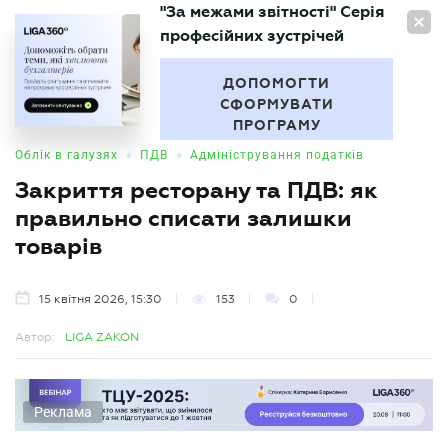
"За межами звітності" Серія
UA
професійних зустрічей
БУХГАЛТЕР
.UA
ДОПОМОГТИ
СФОРМУВАТИ
ПРОГРАМУ
•
•
Облік в галузях
ПДВ
Адміністрування податків
Закриття ресторану та ПДВ: як
правильно списати залишки
товарів
15 квітня 2026, 15:30
153
0
Автор:
LIGA ZAKON
Реклама