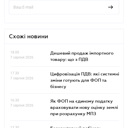
Схожі новини
18.00
Дешевий продаж імпортного
7 серпня 2026
товару: що з ПДВ
17.30
Цифровізація ПДВ: які системні
7 серпня 2026
зміни готують для ФОП та
бізнесу
16.30
Як ФОП на єдиному податку
7 серпня 2026
враховувати нову оцінку землі
при розрахунку МПЗ
13.30
Безкоштовний вебінар: