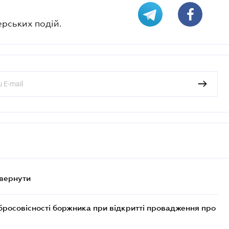
ерських подій.
овернути
бросовісності боржника при відкритті провадження про