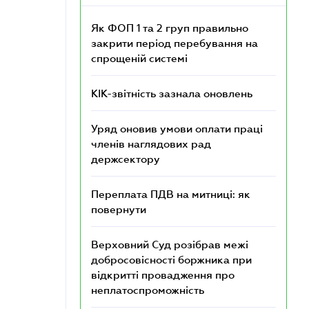
Як ФОП 1 та 2 груп правильно
закрити період перебування на
спрощеній системі
КІК-звітність зазнала оновлень
Уряд оновив умови оплати праці
членів наглядових рад
держсектору
Переплата ПДВ на митниці: як
повернути
Верховний Суд розібрав межі
добросовісності боржника при
відкритті провадження про
неплатоспроможність