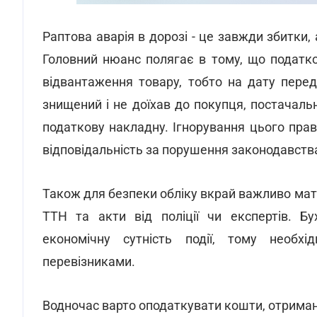
Раптова аварія в дорозі - це завжди збитки
Головний нюанс полягає в тому, що податк
відвантаження товару, тобто на дату перед
знищений і не доїхав до покупця, постачаль
податкову накладну. Ігнорування цього пра
відповідальність за порушення законодавств
Також для безпеки обліку вкрай важливо ма
ТТН та акти від поліції чи експертів. Б
економічну сутність події, тому необхі
перевізниками.
Водночас варто оподаткувати кошти, отриман