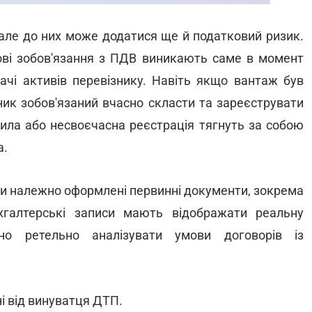
, але до них може додатися ще й податковий ризик.
ові зобов'язання з ПДВ виникають саме в момент
ачі активів перевізнику. Навіть якщо вантаж був
ник зобов'язаний вчасно скласти та зареєструвати
вила або несвоєчасна реєстрація тягнуть за собою
а.
ти належно оформлені первинні документи, зокрема
ухгалтерські записи мають відображати реальну
дно ретельно аналізувати умови договорів із
і від винуватця ДТП.