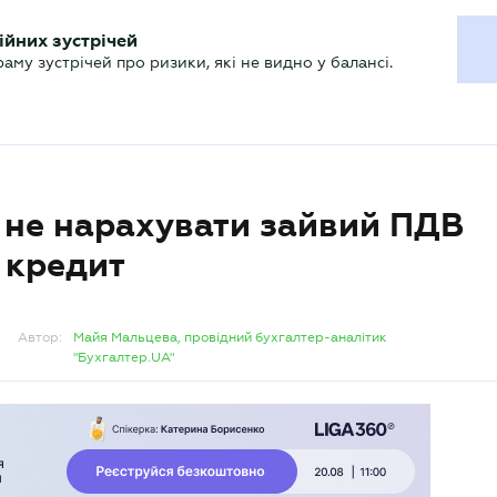
ХГАЛТЕРУ
ійних зустрічей
р
Актуально
му зустрічей про ризики, які не видно у балансі.
 не нарахувати зайвий ПДВ
 кредит
Автор:
Майя Мальцева, провідний бухгалтер-аналітик
"Бухгалтер.UA"