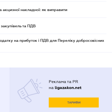
 акцизної накладної: як виправити
 закупівель та ПДВ
одатку на прибуток і ПДВ для Переліку добросовісних
Реклама та PR
ligazakon.net
на
ТАРИФИ