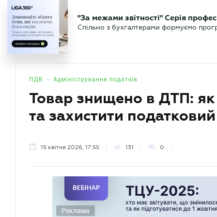
БІЗНЕСУ
ЮРИСТУ
БУ
"За межами звітності" Серія профес
БУХГАЛТЕР
Новини
Аналітика
Календа
Спільно з бухгалтерами формуємо програ
.UA
•
ПДВ
Адміністрування податків
Товар знищено в ДТП: як
та захистити податковий
15 квітня 2026, 17:55
131
0
Реклама