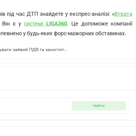
в під час ДТП знайдете у експрес-аналізі: «
Втрата
. Він є у
системі
LIGA360
. Це допоможе компанії
 впевнено у будь-яких форс-мажорних обставинах.
Товар знищено в ДТП: як не нарахувати зайвий ПДВ та захистити податковий кредит
увійти