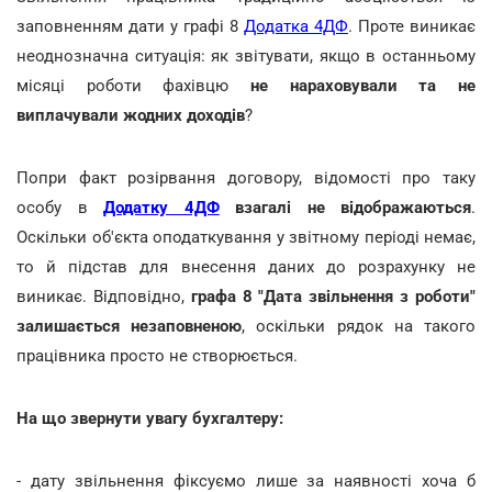
заповненням дати у графі 8
Додатка 4ДФ
. Проте виникає
неоднозначна ситуація: як звітувати, якщо в останньому
місяці роботи фахівцю
не нараховували та не
виплачували жодних доходів
?
Попри факт розірвання договору, відомості про таку
особу в
Додатку 4ДФ
взагалі не відображаються
.
Оскільки об'єкта оподаткування у звітному періоді немає,
то й підстав для внесення даних до розрахунку не
виникає. Відповідно,
графа 8 "Дата звільнення з роботи"
залишається незаповненою
, оскільки рядок на такого
працівника просто не створюється.
На що звернути увагу бухгалтеру:
- дату звільнення фіксуємо лише за наявності хоча б