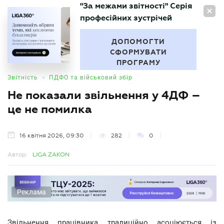
"За межами звітності" Серія
UA
професійних зустрічей
БУХГАЛТЕР
.UA
ДОПОМОГТИ
СФОРМУВАТИ
ПРОГРАМУ
•
Звітність
ПДФО та військовий збір
Не показали звільнення у 4ДФ –
це не помилка
16 квітня 2026, 09:30
282
0
Автор:
LIGA ZAKON
Реклама
Звільнення працівника традиційно асоціюється із