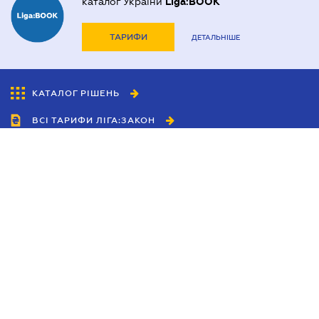
каталог України
Liga:BOOK
ТАРИФИ
ДЕТАЛЬНІШЕ
КАТАЛОГ РІШЕНЬ
ВСІ ТАРИФИ ЛІГА:ЗАКОН
Співробітництво
Агенти
Дилери
Політика конфіденційності
Умови використання сайту
Реклама
Блог