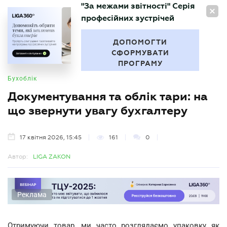
"За межами звітності" Серія
UA
професійних зустрічей
БУХГАЛТЕР
.UA
ДОПОМОГТИ
СФОРМУВАТИ
ПРОГРАМУ
Бухоблік
Документування та облік тари: на
що звернути увагу бухгалтеру
17 квітня 2026, 15:45
161
0
Автор:
LIGA ZAKON
Реклама
Отримуючи товар, ми часто розглядаємо упаковку як