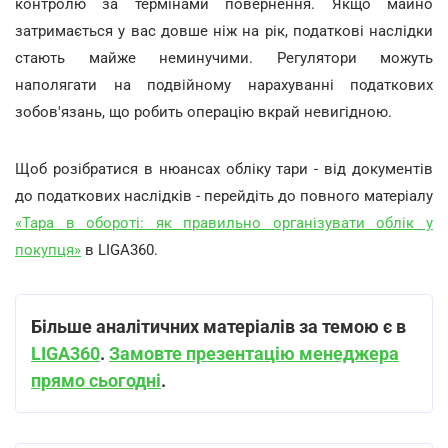
контролю за термінами повернення. Якщо майно
затримається у вас довше ніж на рік, податкові наслідки
стають майже неминучими. Регулятори можуть
наполягати на подвійному нарахуванні податкових
зобов'язань, що робить операцію вкрай невигідною.
Щоб розібратися в нюансах обліку тари - від документів
до податкових наслідків - перейдіть до повного матеріалу
«Тара в обороті: як правильно організувати облік у
покупця»
в LIGA360.
Більше аналітичних матеріалів за темою є в
LIGA360
.
Замовте презентацію менеджера
прямо сьогодні
.