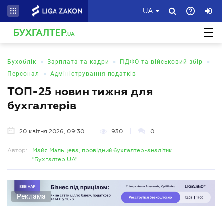
UA
БУХГАЛТЕР
.UA
•
•
•
Бухоблік
Зарплата та кадри
ПДФО та військовий збір
•
Персонал
Адміністрування податків
ТОП-25 новин тижня для
бухгалтерів
20 квітня 2026, 09:30
930
0
Автор:
Майя Мальцева, провідний бухгалтер-аналітик
"Бухгалтер.UA"
Реклама