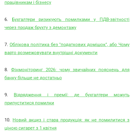
працівникам і бізнесу
6.
Бухгалтери ризикують помилками у ПДВ-звітності
через продаж брухту з демонтажу
7.
Облікова політика без "податкових домішок", або Чому
варто розмежовувати внутрішні документи
8.
Фінмоніторинг 2026: чому звичайних пояснень для
банку більше не достатньо
9.
Відрядження і премії: де бухгалтери можуть
припуститися помилки
10.
Новий акциз і стара продукція: як не помилитися з
ціною сигарет з 1 квітня