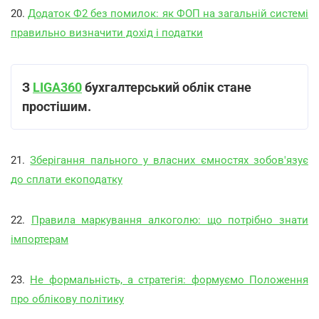
20.
Додаток Ф2 без помилок: як ФОП на загальній системі
правильно визначити дохід і податки
З
LIGA360
бухгалтерський облік стане
простішим.
21.
Зберігання пального у власних ємностях зобов'язує
до сплати екоподатку
22.
Правила маркування алкоголю: що потрібно знати
імпортерам
23.
Не формальність, а стратегія: формуємо Положення
про облікову політику