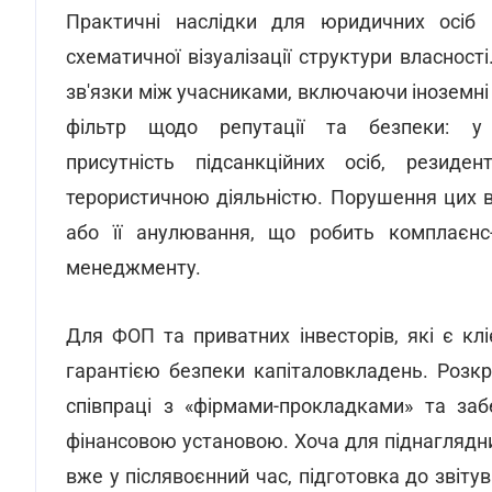
Практичні наслідки для юридичних осіб п
схематичної візуалізації структури власност
зв'язки між учасниками, включаючи іноземні
фільтр щодо репутації та безпеки: у 
присутність підсанкційних осіб, резиден
терористичною діяльністю. Порушення цих в
або її анулювання, що робить комплаєнс
менеджменту.
Для ФОП та приватних інвесторів, які є клі
гарантією безпеки капіталовкладень. Розкр
співпраці з «фірмами-прокладками» та заб
фінансовою установою. Хоча для піднагляд
вже у післявоєнний час, підготовка до зві