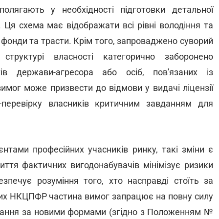
олягають у необхідності підготовки детальної
і. Ця схема має відображати всі рівні володіння та
 фонди та трасти. Крім того, запроваджено суворий
структурі власності категорично заборонено
тів держави-агресора або осіб, пов'язаних із
имог може призвести до відмови у видачі ліцензії
-перевірку власників критичним завданням для
єнтами професійних учасників ринку, такі зміни є
иття фактичних вигодонабувачів мінімізує ризики
езпечує розуміння того, хто насправді стоїть за
них НКЦПФР частина вимог запрацює на повну силу
тування за новими формами (згідно з Положенням №