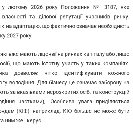
і у лютому 2026 року Положення № 3187, яке
ласності та ділової репутації учасників ринку.
ік на адаптацію, що фактично означає необхідність
тку 2027 року.
які вже мають ліцензії на ринках капіталу або лише
осіб, що мають істотну участь у таких компаніях.
яка дозволяє чітко ідентифікувати кожного
югу володіння. Для бізнесу це означає заборону на
ють за вказівками нерозкритих осіб, та конструкцій
одіння частками),. Особлива увага приділяється
ондам (КІФ): наприклад, КІФ більше не може бути
а ним же і керує.