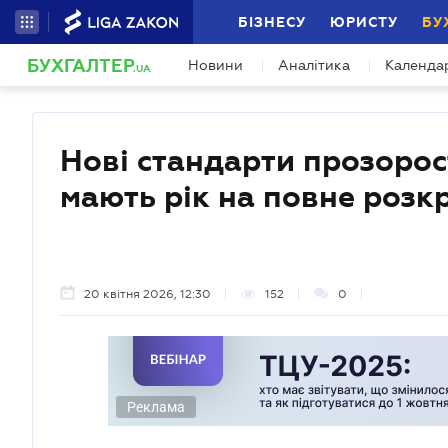
БІЗНЕСУ
ЮРИСТУ
БУ
БУХГАЛТЕР
Новини
Аналітика
Календа
.UA
Нові стандарти прозорост
мають рік на повне розк
20 квітня 2026, 12:30
152
0
Реклама