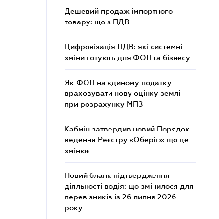
Дешевий продаж імпортного
товару: що з ПДВ
Цифровізація ПДВ: які системні
зміни готують для ФОП та бізнесу
Як ФОП на єдиному податку
враховувати нову оцінку землі
при розрахунку МПЗ
Кабмін затвердив новий Порядок
ведення Реєстру «Оберіг»: що це
змінює
Новий бланк підтвердження
діяльності водія: що змінилося для
перевізників із 26 липня 2026
року