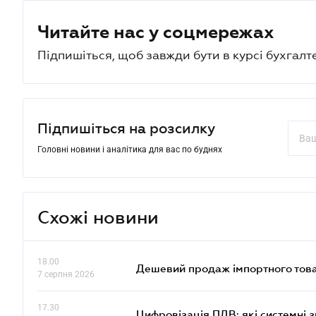
Читайте нас у соцмережах
Підпишіться, щоб завжди бути в курсі бухгалт
Підпишіться на розсилку
Головні новини і аналітика для вас по буднях
Схожі новини
18.00
Дешевий продаж імпортного това
7 серпня 2026
17.30
Цифровізація ПДВ: які системні з