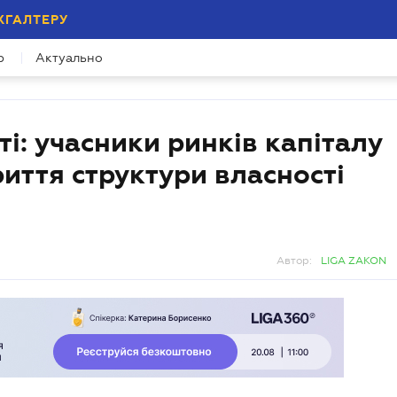
ХГАЛТЕРУ
р
Актуально
і: учасники ринків капіталу
риття структури власності
Автор:
LIGA ZAKON