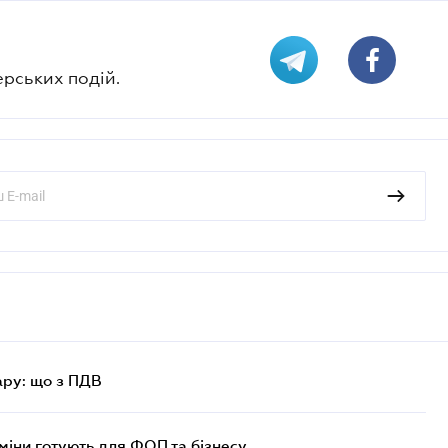
ерських подій.
ру: що з ПДВ
міни готують для ФОП та бізнесу