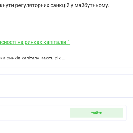
икнути регуляторних санкцій у майбутньому.
сності на ринках капіталів "
Нові стандарти прозорості: учасники ринків капіталу мають рік на повне розкриття структури власності
увійти