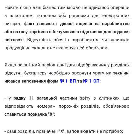
Навіть якщо ваш бізнес тимчасово не здійснює операцій
з алкоголем, тютюном або рідинами для електронних
сигарет,
факт наявності діючої ліцензії на виробництво
або оптову торгівлю є безумовною підставою для подання
звітності.
Відсутність обсягів виробництва чи залишків
продукції на складах не скасовує цей обов'язок.
Якщо за звітний період дані для відображення у розділах
відсутні, бухгалтеру необхідно звернути увагу на
технічні
нюанси заповнення форм
№ 1-ВП
та
№ 1-ОП
:
- у
рядку 11 загальної частини
звіту в клітинках, що
відповідають номерам порожніх розділів, обов'язково
ставиться позначка "Х"
;
- самі розділи, позначені "Х", заповнювати не потрібно;