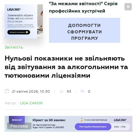
"За межами звітності" Серія
UA
професійних зустрічей
БУХГАЛТЕР
.UA
ДОПОМОГТИ
СФОРМУВАТИ
ПРОГРАМУ
Звітність
Нульові показники не звільняють
від звітування за алкогольними та
тютюновими ліцензіями
21 квітня 2026, 10:30
93
0
Автор:
LIGA ZAKON
Реклама