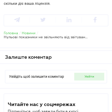
скільки діє ваша ліцензія.
Головна
/
Новини
/
Нульові показники не звільняють від звітування за алкогольними та тютюновими ліцензіями
Залиште коментар
Увійдіть щоб залишити коментар
увійти
Читайте нас у соцмережах
Підпишіться, щоб завжди бути в курсі