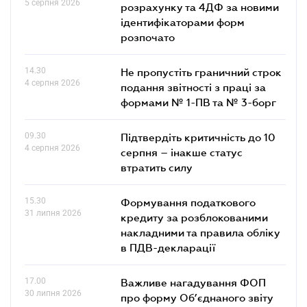
5 серпня 2026
розрахунку та 4ДФ за новими
ідентифікаторами форм
розпочато
14.30
Не пропустіть граничний строк
4 серпня 2026
подання звітності з праці за
формами № 1-ПВ та № 3-борг
09.30
Підтвердіть критичність до 10
4 серпня 2026
серпня – інакше статус
втратить силу
15.30
Формування податкового
31 липня 2026
кредиту за розблокованими
накладними та правила обліку
в ПДВ-декларації
17.00
Важливе нагадування ФОП
30 липня 2026
про форму Об’єднаного звіту