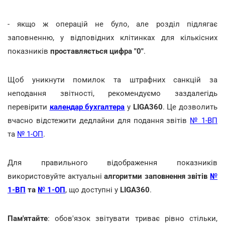
- якщо ж операцій не було, але розділ підлягає
заповненню, у відповідних клітинках для кількісних
показників
проставляється цифра "0"
.
Щоб уникнути помилок та штрафних санкцій за
неподання звітності, рекомендуємо заздалегідь
перевірити
календар бухгалтера
у
LIGA360
. Це дозволить
вчасно відстежити дедлайни для подання звітів
№ 1-ВП
та
№ 1-ОП
.
Для правильного відображення показників
використовуйте актуальні
алгоритми заповнення звітів
№
1-ВП
та
№ 1-ОП
, що доступні у
LIGA360
.
Пам'ятайте
: обов'язок звітувати триває рівно стільки,