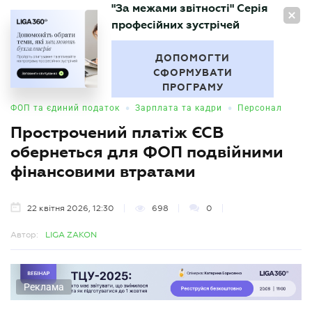
"За межами звітності" Серія
UA
професійних зустрічей
БУХГАЛТЕР
.UA
ДОПОМОГТИ
СФОРМУВАТИ
ПРОГРАМУ
•
•
ФОП та єдиний податок
Зарплата та кадри
Персонал
Прострочений платіж ЄСВ
обернеться для ФОП подвійними
фінансовими втратами
22 квітня 2026, 12:30
698
0
Автор:
LIGA ZAKON
Реклама