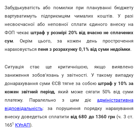
Забудькуватість або помилки при плануванні бюджету
вартуватимуть підприємцям чималих коштів. У разі
несвоєчасної або неповної сплати єдиного внеску на
ФОП чекає
штраф у розмірі 20% від вчасно не сплачених
сум
. Окрім цього, за кожен день прострочення
нараховується
пеня з розрахунку 0,1% від суми недоїмки
.
Ситуація стає ще критичнішою, якщо виявлено
заниження зобов'язань у звітності. У такому випадку
донарахування суми ЄСВ тягне за собою
штраф у 10% за
кожен звітний період
, який може сягати 50% від суми
платежу. Паралельно з цим діє
адміністративна
відповідальність
: за порушення порядку нарахування
внеску доведеться сплатити
від 680 до 1360 грн
(ч. 3 ст.
1
165
КУпАП
).