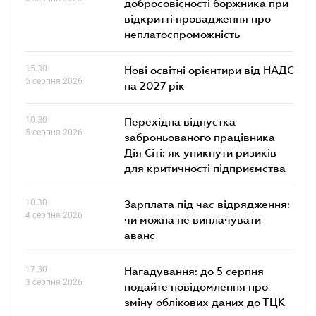
добросовісності боржника при
відкритті провадження про
неплатоспроможність
15.30
Нові освітні орієнтири від НАДС
5 серпня 2026
на 2027 рік
10.30
Перехідна відпустка
5 серпня 2026
заброньованого працівника
Дія Сіті: як уникнути ризиків
для критичності підприємства
10.30
Зарплата під час відрядження:
4 серпня 2026
чи можна не виплачувати
аванс
17.30
Нагадування: до 5 серпня
3 серпня 2026
подайте повідомлення про
зміну облікових даних до ТЦК