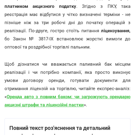
По-перше, виникає серйозна дилема щодо
реєстрації
платником акцизного податку
. Згідно з ПКУ, така
реєстрація має відбутися у чітко визначені терміни - не
пізніше ніж за три робочі дні до початку операцій з
реалізації. По-друге, гостро стоїть питання
ліцензування,
бо
Закон № 3817-IX встановлює жорсткі вимоги до
оптової та роздрібної торгівлі пальним.
Щоб дізнатися чи вважається паливний бак місцем
реалізації і чи потрібно компанії, яка просто виконує
умови договору оренди, готувати документи для
отримання ліцензій на торгівлю, читайте експрес-аналіз:
«
Оренда авто з повним баком: чи загрожують орендарю
акцизні штрафи та ліцензійні пастки
».
Повний текст роз'яснення та детальний