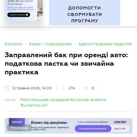
"За межами звітності" Серія
UA
професійних зустрічей
БУХГАЛТЕР
.UA
ДОПОМОГТИ
СФОРМУВАТИ
ПРОГРАМУ
•
•
Бухоблік
Акциз і ліцензування
Адміністрування податків
Заправлений бак при оренді авто:
податкова пастка чи звичайна
практика
12 травня 2026, 14:00
274
0
Автор:
Майя Мальцева, провідний бухгалтер-аналітик
"Бухгалтер.UA"
Реклама