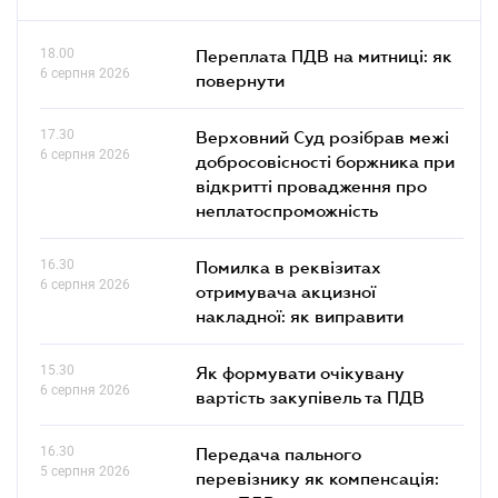
Схожі новини
18.00
Переплата ПДВ на митниці: як
6 серпня 2026
повернути
17.30
Верховний Суд розібрав межі
6 серпня 2026
добросовісності боржника при
відкритті провадження про
неплатоспроможність
16.30
Помилка в реквізитах
6 серпня 2026
отримувача акцизної
накладної: як виправити
15.30
Як формувати очікувану
6 серпня 2026
вартість закупівель та ПДВ
16.30
Передача пального
5 серпня 2026
перевізнику як компенсація: