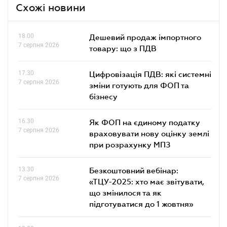
Схожі новини
18.00
Дешевий продаж імпортного
7 серпня 2026
товару: що з ПДВ
17.30
Цифровізація ПДВ: які системні
7 серпня 2026
зміни готують для ФОП та
бізнесу
16.30
Як ФОП на єдиному податку
7 серпня 2026
враховувати нову оцінку землі
при розрахунку МПЗ
13.30
Безкоштовний вебінар:
7 серпня 2026
«ТЦУ-2025: хто має звітувати,
що змінилося та як
підготуватися до 1 жовтня»