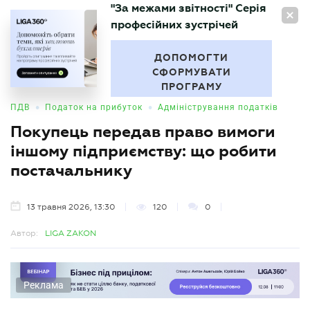
"За межами звітності" Серія
UA
професійних зустрічей
БУХГАЛТЕР
.UA
ДОПОМОГТИ
СФОРМУВАТИ
ПРОГРАМУ
•
•
ПДВ
Податок на прибуток
Адміністрування податків
Покупець передав право вимоги
іншому підприємству: що робити
постачальнику
13 травня 2026, 13:30
120
0
Автор:
LIGA ZAKON
Реклама