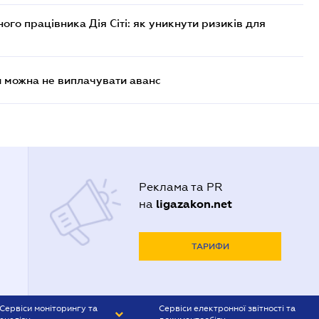
го працівника Дія Сіті: як уникнути ризиків для
и можна не виплачувати аванс
Реклама та PR
ligazakon.net
на
ТАРИФИ
Сервіси моніторингу та
Сервіси електронної звітності та