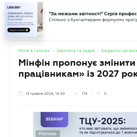
БІЗНЕСУ
ЮРИСТУ
БУ
"За межами звітності" Серія профес
БУХГАЛТЕР
Новини
Аналітика
Календа
Спільно з бухгалтерами формуємо програ
.UA
•
•
Облік в галузях
Зарплата та кадри
Бюджетні організ
Мінфін пропонує змінити
працівникам» із 2027 ро
13 травня 2026, 16:30
174
0
Реклама