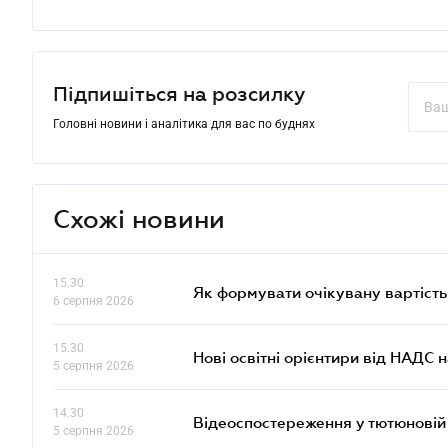
Підпишіться на розсилку
Головні новини і аналітика для вас по буднях
Схожі новини
15.30
Як формувати очікувану вартість
6 серпня 2026
15.30
Нові освітні орієнтири від НАДС н
5 серпня 2026
14.30
Відеоспостереження у тютюновій
5 серпня 2026