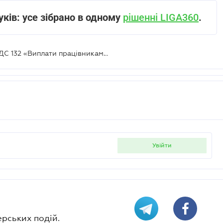
уків: усе зібрано в одному
рішенні LIGA360
.
Мінфін пропонує змінити НП(С)БОДС 132 «Виплати працівникам» із 2027 року
увійти
ерських подій.