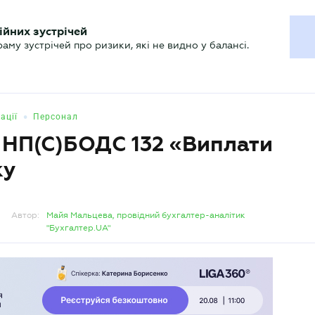
ХГАЛТЕРУ
ійних зустрічей
р
Актуально
му зустрічей про ризики, які не видно у балансі.
•
ації
Персонал
 НП(С)БОДС 132 «Виплати
ку
Автор:
Майя Мальцева, провідний бухгалтер-аналітик
"Бухгалтер.UA"