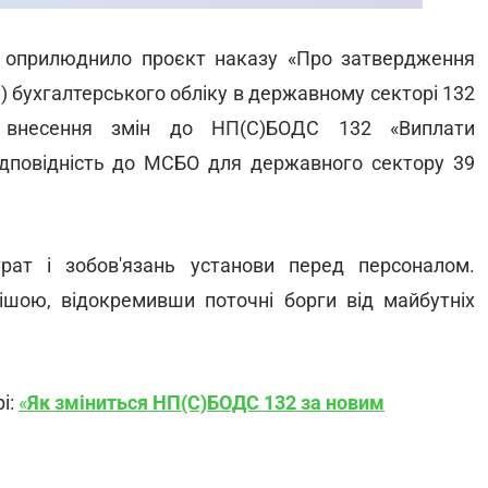
та оприлюднило проєкт наказу «Про затвердження
) бухгалтерського обліку в державному секторі 132
є внесення змін до НП(С)БОДС 132 «Виплати
ідповідність до МСБО для державного сектору 39
ат і зобов'язань установи перед персоналом.
ішою, відокремивши поточні борги від майбутніх
і:
«
Як зміниться НП(С)БОДС 132 за новим