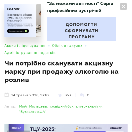
"За межами звітності" Серія
UA
професійних зустрічей
БУХГАЛТЕР
.UA
ДОПОМОГТИ
СФОРМУВАТИ
ПРОГРАМУ
•
•
Акциз і ліцензування
Облік в галузях
Адміністрування податків
Чи потрібно сканувати акцизну
марку при продажу алкоголю на
розлив
14 травня 2026, 13:10
353
0
Автор:
Майя Мальцева, провідний бухгалтер-аналітик
"Бухгалтер.UA"