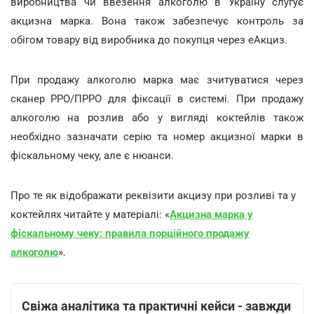
виробництва чи ввезення алкоголю в Україну слугує
акцизна марка. Вона також забезпечує контроль за
обігом товару від виробника до покупця через eАкциз.
При продажу алкоголю марка має зчитуватися через
сканер РРО/ПРРО для фіксації в системі. При продажу
алкоголю на розлив або у вигляді коктейлів також
необхідно зазначати серію та номер акцизної марки в
фіскальному чеку, але є нюанси.
Про те як відображати реквізити акцизу при розливі та у
коктейлях читайте у матеріалі: «
Акцизна марка у
фіскальному чеку: правила порційного продажу
алкоголю
».
Свіжа аналітика та практичні кейси - завжди