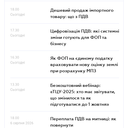
18.00
Дешевий продаж імпортного
Сьогодні
товару: що з ПДВ
17.30
Цифровізація ПДВ: які системні
Сьогодні
зміни готують для ФОП та
бізнесу
16.30
Як ФОП на єдиному податку
Сьогодні
враховувати нову оцінку землі
при розрахунку МПЗ
13.30
Безкоштовний вебінар:
Сьогодні
«ТЦУ-2025: хто має звітувати,
що змінилося та як
підготуватися до 1 жовтня»
18.00
Переплата ПДВ на митниці: як
6 серпня 2026
повернути