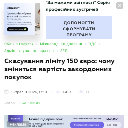
"За межами звітності" Серія
UA
професійних зустрічей
БУХГАЛТЕР
.UA
ДОПОМОГТИ
СФОРМУВАТИ
ПРОГРАМУ
•
•
•
Облік в галузях
Міжнародні відносини
ПДВ
•
Адміністрування податків
ЗЕД
Скасування ліміту 150 євро: чому
зміниться вартість закордонних
покупок
15 травня 2026, 17:10
1309
0
Автор:
LIGA ZAKON
Реклама