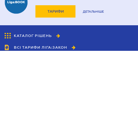
ТАРИФИ
ДЕТАЛЬНІШЕ
КАТАЛОГ РІШЕНЬ
ВСІ ТАРИФИ ЛІГА:ЗАКОН
Співробітництво
Агенти
Дилери
Політика конфіденційності
Умови використання сайту
Реклама
Блог
Новини компанії