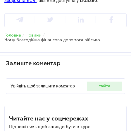
збором та ЄСВ"
, яка вже доступна у
LIGA360
.
Головна
/
Новини
/
Чому благодійна фінансова допомога військовим ризикує потрапити під оподаткування
Залиште коментар
Увійдіть щоб залишити коментар
увійти
Читайте нас у соцмережах
Підпишіться, щоб завжди бути в курсі