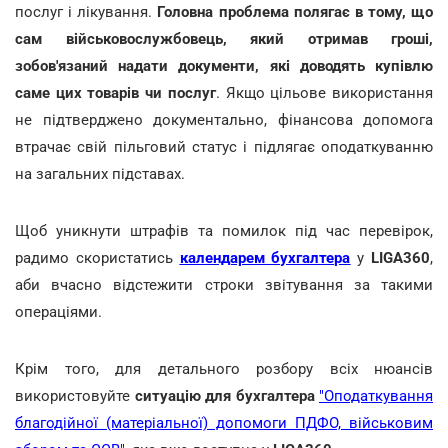
послуг і лікування.
Головна проблема полягає в тому, що
сам військовослужбовець, який отримав гроші,
зобов'язаний надати документи, які доводять купівлю
саме цих товарів чи послуг
. Якщо цільове використання
не підтверджено документально, фінансова допомога
втрачає свій пільговий статус і підлягає оподаткуванню
на загальних підставах.
Щоб уникнути штрафів та помилок під час перевірок,
радимо скористатись
календарем бухгалтера
у
LIGA360
,
аби вчасно відстежити строки звітування за такими
операціями.
Крім того, для детального розбору всіх нюансів
використовуйте
ситуацію для бухгалтера
"Оподаткування
благодійної (матеріальної) допомоги ПДФО, військовим