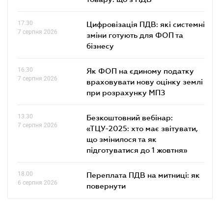
17.30
Цифровізація ПДВ: які системні
7 серпня 2026
зміни готують для ФОП та
бізнесу
16.30
Як ФОП на єдиному податку
7 серпня 2026
враховувати нову оцінку землі
при розрахунку МПЗ
13.30
Безкоштовний вебінар:
7 серпня 2026
«ТЦУ-2025: хто має звітувати,
що змінилося та як
підготуватися до 1 жовтня»
18.00
Переплата ПДВ на митниці: як
6 серпня 2026
повернути