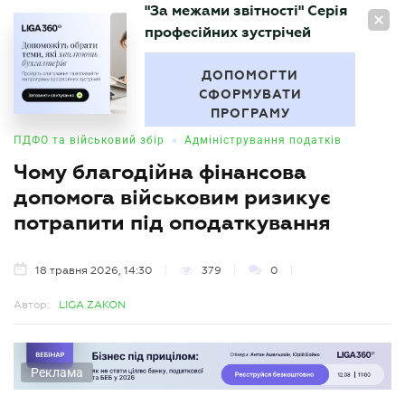
"За межами звітності" Серія
UA
професійних зустрічей
БУХГАЛТЕР
.UA
ДОПОМОГТИ
СФОРМУВАТИ
ПРОГРАМУ
•
ПДФО та військовий збір
Адміністрування податків
Чому благодійна фінансова
допомога військовим ризикує
потрапити під оподаткування
18 травня 2026, 14:30
379
0
Автор:
LIGA ZAKON
Реклама