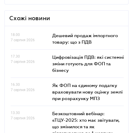
Схожі новини
18.00
Дешевий продаж імпортного
7 серпня 2026
товару: що з ПДВ
17.30
Цифровізація ПДВ: які системні
7 серпня 2026
зміни готують для ФОП та
бізнесу
16.30
Як ФОП на єдиному податку
7 серпня 2026
враховувати нову оцінку землі
при розрахунку МПЗ
13.30
Безкоштовний вебінар:
7 серпня 2026
«ТЦУ-2025: хто має звітувати,
що змінилося та як
підготуватися до 1 жовтня»