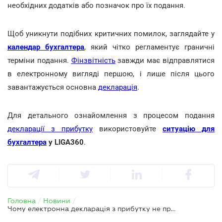
необхідних додатків або позначок про їх подання.
Щоб уникнути подібних критичних помилок, заглядайте у
календар бухгалтера
, який чітко регламентує граничні
терміни подання.
Фінзвітність
завжди має відправлятися
в електронному вигляді першою, і лише після цього
завантажується основна
декларація
.
Для детального ознайомлення з процесом подання
декларації з прибутку
використовуйте
ситуацію для
бухгалтера
у LIGA360
.
Головна
/
Новини
/
Чому електронна декларація з прибутку не пройде без фінзвіту