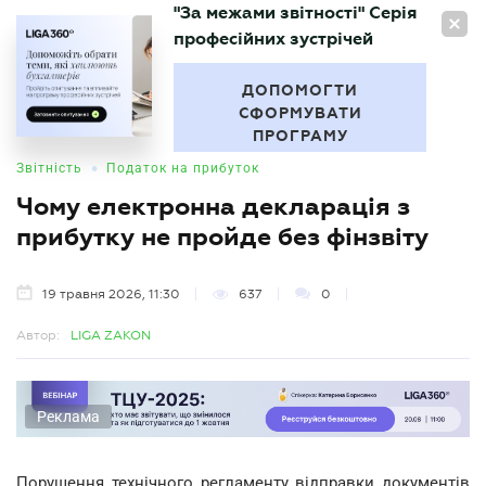
"За межами звітності" Серія
UA
професійних зустрічей
БУХГАЛТЕР
.UA
ДОПОМОГТИ
СФОРМУВАТИ
ПРОГРАМУ
•
Звітність
Податок на прибуток
Чому електронна декларація з
прибутку не пройде без фінзвіту
19 травня 2026, 11:30
637
0
Автор:
LIGA ZAKON
Реклама
Порушення технічного регламенту відправки документів