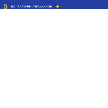
ВСІ ТАРИФИ ЛІГА:ЗАКОН
Співробітництво
Агенти
Дилери
Політика конфіденційності
Умови використання сайту
Реклама
Блог
Новини компанії
Керівництва
Каталоги компаній
Теми в центрі уваги
Підтримка та контакти