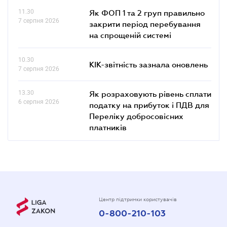
11.30
Як ФОП 1 та 2 груп правильно
7 серпня 2026
закрити період перебування
на спрощеній системі
10.30
КІК-звітність зазнала оновлень
7 серпня 2026
13.30
Як розраховують рівень сплати
6 серпня 2026
податку на прибуток і ПДВ для
Переліку добросовісних
платників
Центр підтримки користувачів
0-800-210-103