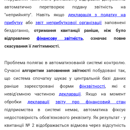
автоматично перетворює подану звітність на
"неприйняту". Навіть якщо
декларація з податку на
прибутку
або
звіт неприбуткової організації
заповнені
бездоганно,
отримання квитанції раніше, ніж було
відправлено
фінансову звітність
, означає повне
скасування її легітимності.
Проблема полягає в автоматизованій системі контролю.
Сучасні
алгоритми заповнення звітності
побудовані так,
що система спочатку шукає у центральній базі даних
раніше зареєстровані форми
фінзвітності
, які є
невід'ємною частиною
декларації
. Якщо на момент
обробки
декларації
звіту про фінансовий стан
підприємства в системі немає, автоматика фіксує
недостовірність обов'язкового реквізиту. Як результат - у
квитанції № 2 відображається відмова через відсутність