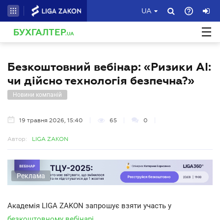
UA
БУХГАЛТЕР
.UA
Безкоштовний вебінар: «Ризики AI:
чи дійсно технологія безпечна?»
Новини компаній
19 травня 2026, 15:40
65
0
Автор:
LIGA ZAKON
Реклама
Академія LIGA ZAKON запрошує взяти участь у
безкоштовному вебінарі