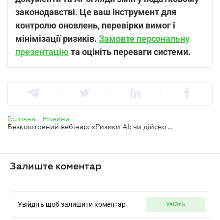
законодавстві. Це ваш інструмент для
контролю оновлень, перевірки вимог і
мінімізації ризиків.
Замовте персональну
презентацію
та оцініть переваги системи.
Головна
/
Новини
/
Безкоштовний вебінар: «Ризики AI: чи дійсно технологія безпечна?»
Залиште коментар
Увійдіть щоб залишити коментар
увійти