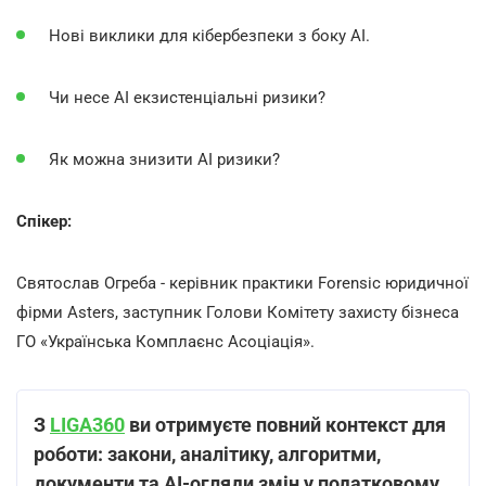
Нові виклики для кібербезпеки з боку AI.
Чи несе AI екзистенціальні ризики?
Як можна знизити AI ризики?
Спікер:
Святослав Огреба - керівник практики Forensic юридичної
фірми Asters, заступник Голови Комітету захисту бізнеса
ГО «Українська Комплаєнс Асоціація».
З
LIGA360
ви отримуєте повний контекст для
роботи: закони, аналітику, алгоритми,
документи та AI-огляди змін у податковому