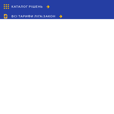
КАТАЛОГ РІШЕНЬ
ВСІ ТАРИФИ ЛІГА:ЗАКОН
Співробітництво
Агенти
Дилери
Політика конфіденційності
Умови використання сайту
Реклама
Блог
Новини компанії
Керівництва
Каталоги компаній
Теми в центрі уваги