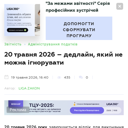
"За межами звітності" Серія
UA
професійних зустрічей
БУХГАЛТЕР
.UA
ДОПОМОГТИ
СФОРМУВАТИ
ПРОГРАМУ
•
Звітність
Адміністрування податків
20 травня 2026 – дедлайн, який не
можна ігнорувати
19 травня 2026, 16:40
435
0
Автор:
LIGA ZAKON
Реклама
20 травня 2026 року
завершується відлік для виконання