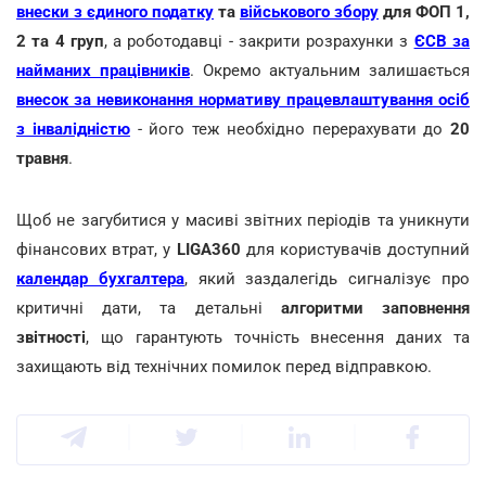
внески з єдиного податку
та
військового збору
для ФОП 1,
2 та 4 груп
, а роботодавці - закрити розрахунки з
ЄСВ за
найманих працівників
. Окремо актуальним залишається
внесок за невиконання нормативу працевлаштування осіб
з інвалідністю
- його теж необхідно перерахувати до
20
травня
.
Щоб не загубитися у масиві звітних періодів та уникнути
фінансових втрат, у
LIGA360
для користувачів доступний
календар бухгалтера
, який заздалегідь сигналізує про
критичні дати, та детальні
алгоритми заповнення
звітності
, що гарантують точність внесення даних та
захищають від технічних помилок перед відправкою.