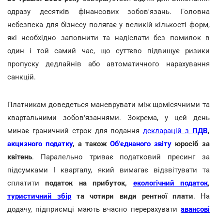
одразу десятків фінансових зобов'язань. Головна
небезпека для бізнесу полягає у великій кількості форм,
які необхідно заповнити та надіслати без помилок в
один і той самий час, що суттєво підвищує ризики
пропуску дедлайнів або автоматичного нарахування
санкцій.
Платникам доведеться маневрувати між щомісячними та
квартальними зобов'язаннями. Зокрема, у цей день
минає граничний строк для подання
декларацій з
ПДВ
,
акцизного податку
, а також
Об'єднаного звіту
юросіб за
квітень
. Паралельно триває податковий пресинг за
підсумками І кварталу, який вимагає відзвітувати та
сплатити
податок на прибуток,
екологічний податок
,
туристичний збір
та чотири види рентної плати
. На
додачу, підприємці мають вчасно перерахувати
авансові